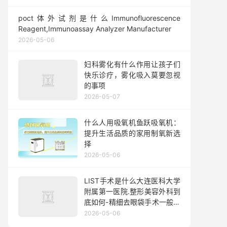
poct体外试剂是什么Immunofluorescence
Reagent,Immunoassay Analyzer Manufacturer
2026-05-06
妇科雾化有什么作用让孩子们
快乐诊疗，雾化吸入莫要忽视
的事项
2026-05-07
什么人用吸氧机鱼跃吸氧机：
提升生活品质的家用制氧新选
择
2026-05-06
LIST手术是什么大连医科大学
附属第一医院.整形美容外科到
底如何-精细去眼袋手术一般都
需要准备多少钱
2026-05-06