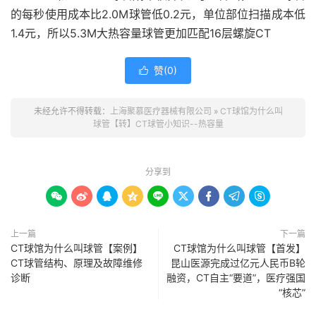
的每秒使用成本比2.0M球管低0.2元，单位部位扫描成本低
1.4元，所以5.3M大热容量球管更加匹配16层螺旋CT
赞(
0
)

未经允许不得转载：
上海聚慕医疗器械有限公司
»
CT球馆为什么叫
球管【转】CT球管小知识--热容量
分享到









上一篇
下一篇
CT球馆为什么叫球管【案例】
CT球馆为什么叫球管【首发】
CT球管结构、原理及故障维修
昆山医源完成过亿元人民币B轮
诊断
融资，CT自主“要道”，医疗强国
“核芯”