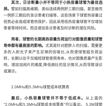
其次，日诊断量小并不等同于小热容量球管为最佳选
择。
譬如扫描高峰期、类似连续两例肝三期扫描，甚至做完
一例肝三期后的急诊患者扫描等，这些场景下球管热容量过
低势必会造成球管热保护，因此采用低热容量球管不仅增加
患者等待时间，而且增加急诊患者及时诊断的潜在风险。
再者，球管的长期高热容量负荷运行对图像质量和球管
寿命都有最直接的影响。
尤其是针对肥胖人的扫描，需要更
多的入射光子来产生足够的信噪比,从而使球管超负荷运
转，长期以往不仅缩短球管使用寿命，也对图像质量产生影
响，增加加阅片的难度,降低病灶的显示情况,从而导致误诊
或漏诊。
2.0MHu和5.3MHu球管成本核算表
最后，小热容量球管并不等于低成本。
从上面的
“2.0MHu和5.3MHu球管成本核算表”可以看出， 5.3M球管