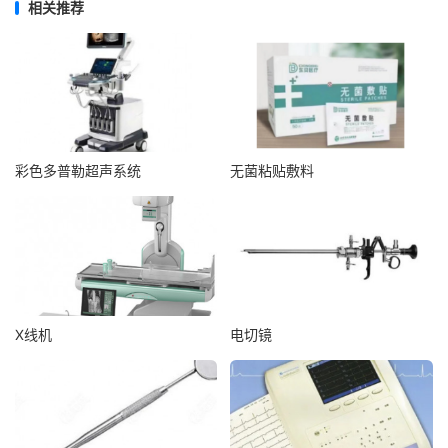
相关推荐
彩色多普勒超声系统
无菌粘贴敷料
X线机
电切镜