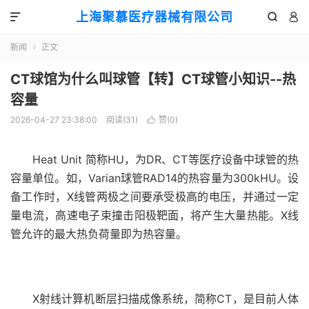
上海聚慕医疗器械有限公司



新闻
正文

CT球馆为什么叫球管【转】CT球管小知识--热
容量
2026-04-27 23:38:00
阅读(
31
)
赞(
0
)

Heat Unit 简称HU，为DR、CT等医疗设备中球管的热
容量单位。如，Varian球管RAD14的热容量为300kHU。设
备工作时，X线管两极之间要承受极高的电压，并通过一定
量电流，高速电子束撞击阳极靶面，将产生大量热能。X线
管允许的最大热负荷量即为热容量。
X射线计算机断层扫描成像系统，简称CT，是目前人体