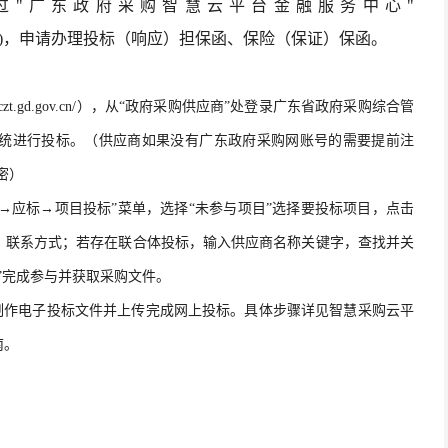
过"广东政府采购智慧云平台金融服务中心"
ce/zcd/guangdong/)，申请办理投标（响应）担保函、保险（保证）保函。
o.czt.gd.gov.cn/），从“政府采购供应商”处登录广东省政府采购综合管
统进行投标。（供应商如果没有广东政府采购网账号的需要提前注
密）
→应标→项目投标”菜单，选择“未参与项目”选择要投标项目，点击
、联系方式；若存在联合体投标，输入供应商名称关键字，查找并关
”完成参与并获取采购文件。
制作电子投标文件并上传完成网上投标。具体步骤详见智慧采购云平
南。
。