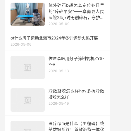
体外碎石b超怎么定位冬日里
的“碎碎平安”——阜南县人民
医院24小时无创碎石，守护泌
尿健康的温暖之盾
2026-05-09
ot什么牌子运动北海市2024年冬训运动火热开展
2026-05-06
佐盈森医用分子筛制氧机ZYS-
Y-A
2026-05-13
冷敷凝胶怎么样hpv多抗冷敷
凝胶怎么样
2026-05-19
医疗rpm是什么【里程碑】终
结数据断连！首款治监一体化