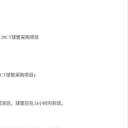
nAS128CT球管采购项目
28CT球管采购项目):
需求后，球管应在
24小时内到货。