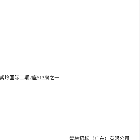
岭国际二期2座513房之一
智林招标（广东）有限公司