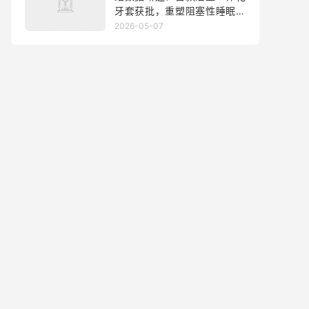
牙套获批，重塑阻塞性睡眠呼
吸暂停慢病管理新范式
2026-05-07