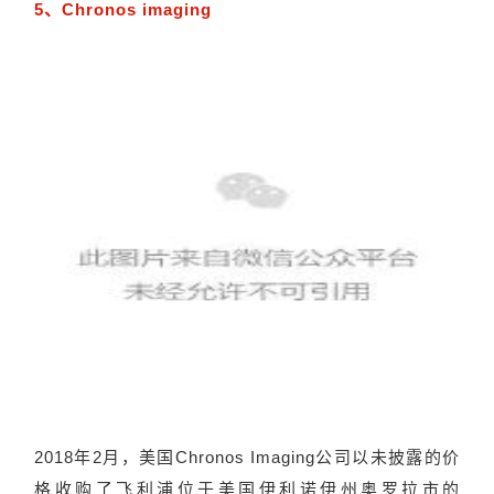
5、Chronos imaging
2018年2月，美国Chronos Imaging公司以未披露的价
格收购了飞利浦位于美国伊利诺伊州奥罗拉市的