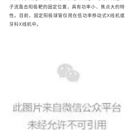
子流轰击阳极靶的固定位置，具有功率小、焦点大的特
性。目前，固定阳极球管仅用在低功率移动式X线机或
牙科X线机中。