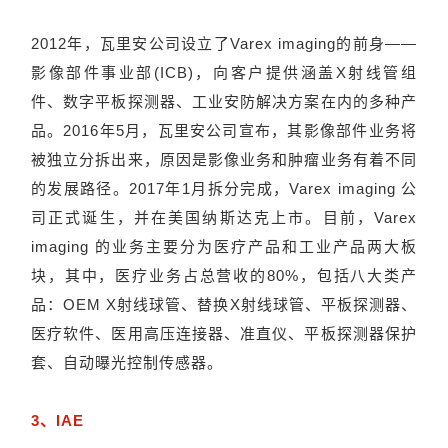
2012年，瓦里安公司设立了Varex imaging的前身——
影像部件事业部(ICB)，向客户提供涵盖X射线管组
件、数字平板探测器、工业安防解决方案在内的多种产
品。2016年5月，瓦里安公司宣布，其影像部件业务将
被独立分拆出来，原因是影像业务和肿瘤业务有着不同
的发展路径。2017年1月拆分完成，Varex imaging 公
司正式诞生，并在美国纳斯达克上市。目前，Varex
imaging 的业务主要分为医疗产品和工业产品两大板
块，其中，医疗业务占总营收的80%，包括八大类产
品：OEM X射线球管、替换X射线球管、平板探测器、
医疗软件、医用高压连接器、准直仪、平板探测器保护
套、自动曝光控制传感器。
3、IAE