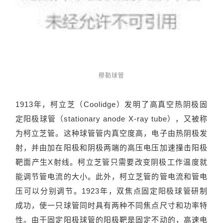
穆勒球管
1913年，柯立芝（Coolidge）发明了高真空热阴极固
定阳极球管（stationary anode X-ray tube），又被称
为柯立芝管。这种球管管内真空度高，电子由热阴极发
射，并由加在阳极和阴极两端的高压电压加速撞击阳极
靶面产生X射线。柯立芝管只需要改变阴极工作温度就
能调节管电流的大小。此外，柯立芝管的管电流和管电
压可以分别调节。1923年，双焦点固定阳极球管研制
成功，使一只球管同时具有两种不同焦点尺寸和功率特
性。由于固定阳极球管的阳极靶是固定不动的，高速电