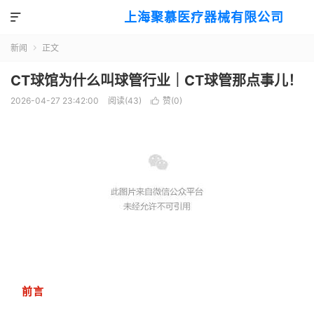
上海聚慕医疗器械有限公司

新闻
正文

CT球馆为什么叫球管行业｜CT球管那点事儿！
2026-04-27 23:42:00
阅读(
43
)
赞(
0
)

前言