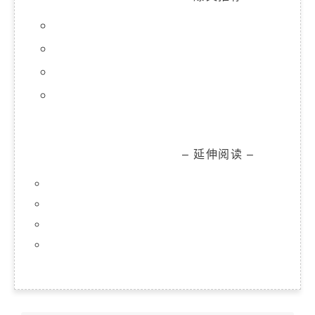
– 延伸阅读 –