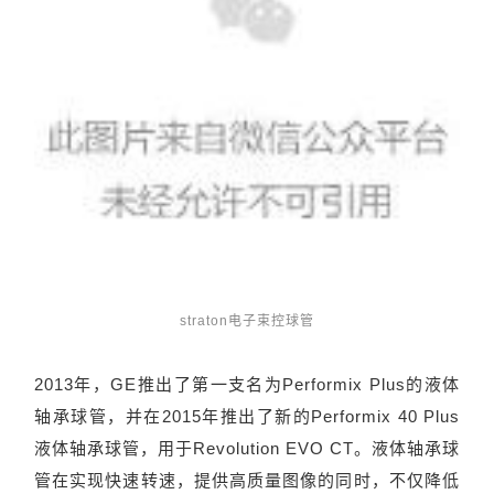
straton电子束控球管
2013年，GE推出了第一支名为Performix Plus的液体
轴承球管，并在2015年推出了新的Performix 40 Plus
液体轴承球管，用于Revolution EVO CT。液体轴承球
管在实现快速转速，提供高质量图像的同时，不仅降低