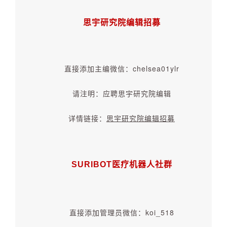
思宇研究院编辑招募
直接添加主编微信：chelsea01ylr
请注明：应聘思宇研究院编辑
详情链接：
思宇研究院编辑招募
SURIBOT医疗机器人社群
直接添加管理员微信：koi_518