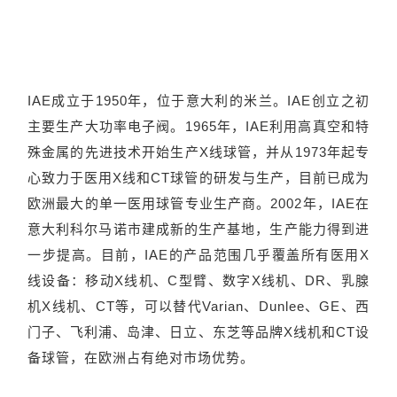
IAE成立于1950年，位于意大利的米兰。IAE创立之初
主要生产大功率电子阀。1965年，IAE利用高真空和特
殊金属的先进技术开始生产X线球管，并从1973年起专
心致力于医用X线和CT球管的研发与生产，目前已成为
欧洲最大的单一医用球管专业生产商。2002年，IAE在
意大利科尔马诺市建成新的生产基地，生产能力得到进
一步提高。目前，IAE的产品范围几乎覆盖所有医用X
线设备：移动X线机、C型臂、数字X线机、DR、乳腺
机X线机、CT等，可以替代Varian、Dunlee、GE、西
门子、飞利浦、岛津、日立、东芝等品牌X线机和CT设
备球管，在欧洲占有绝对市场优势。