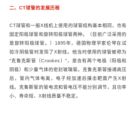
二、CT球管的发展历程
CT球管和一般X线机上使用的球管结构基本相同，也有
固定阳极球管和旋转阳极球管两种。（目前广泛采用的
是旋转阳极球管。）1895年，德国物理学家伦琴在试
验冷阴极管时发现了X射线。他当时使用的球管被称为
“克鲁克斯管（Crookes）”，是含有两个电极（阳极和
阴极）和少量气体的密封玻璃管。克鲁克斯管接通高压
后，管内气体电离，电子经加速后撞击靶面产生X射
线。克鲁斯管的管电流和管电压不能分别调节，且功率
小、寿命短、X射线质量不稳定。