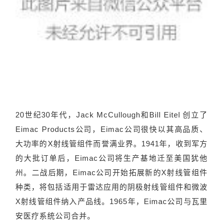
20世纪30年代，Jack McCullough和Bill Eitel 创立了
Eimac Products公司，Eimac公司很快以其高品质、
大功率的X射线管组件而誉满业界。1941年，收到军方
的大批订单后，Eimac公司将生产基地迁至美国犹他
州。二战后期，Eimac公司开始拓展新的X射线管组件
种类，将包括适用于雷达应用的阴极射线管组件和微波
X射线管组件纳入产品线。1965年，Eimac公司与瓦里
安医疗系统公司合并。