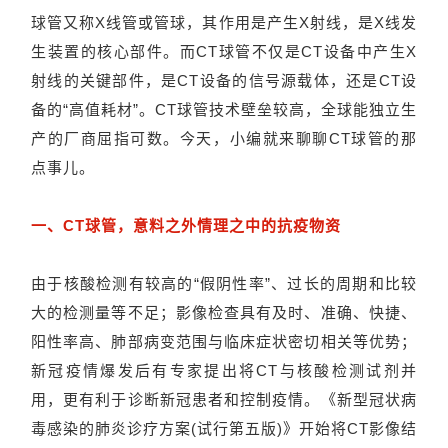
球管又称X线管或管球，其作用是产生X射线，是X线发
生装置的核心部件。而CT球管不仅是CT设备中产生X
射线的关键部件，是CT设备的信号源载体，还是CT设
备的“高值耗材”。CT球管技术壁垒较高，全球能独立生
产的厂商屈指可数。今天，小编就来聊聊CT球管的那
点事儿。
一、CT球管，意料之外情理之中的抗疫物资
由于核酸检测有较高的“假阴性率”、过长的周期和比较
大的检测量等不足；影像检查具有及时、准确、快捷、
阳性率高、肺部病变范围与临床症状密切相关等优势；
新冠疫情爆发后有专家提出将CT与核酸检测试剂并
用，更有利于诊断新冠患者和控制疫情。《新型冠状病
毒感染的肺炎诊疗方案(试行第五版)》开始将CT影像结