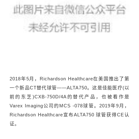
2018年5月，Richardson Healthcare在美国推出了第
一个新品CT替代球管——ALTA750。这是佳能医疗(以
前的东芝)CXB-750D/4A的替代产品，也被看作是
Varex Imaging公司的MCS -078球管。2019年9月，
Richardson Healthcare宣布ALTA750 球管获得CE认
证。