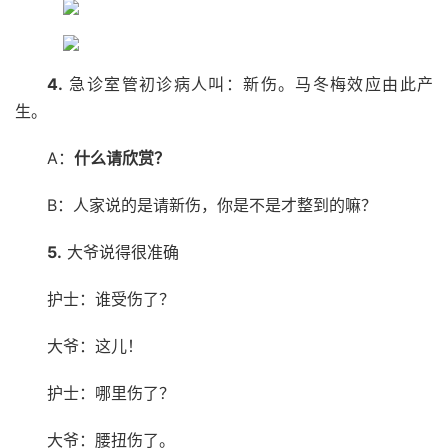
4.
急诊室管初诊病人叫：新伤。马冬梅效应由此产
生。
A：
什么请欣赏？
B：人家说的是请新伤，你是不是才整到的嘛？
5.
大爷说得很准确
护士：谁受伤了？
大爷：这儿！
护士：哪里伤了？
大爷：腰扭伤了。