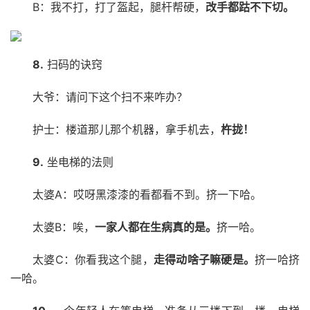
B：我不打，打了盔起，腿杆帮硬，
改手都跍不下切。
8.
扫码的诀窍
大爷：请问下这个扫不来咋办？
护士：楼道那儿那个机器，拿手机去，
杵拢！
9.
坐电梯的法则
太婆A：哎呀黑漆漆的看都看不到。挤一下哈。
太婆B：唉，
一家人都在生病真的是。
挤一哈。
太婆C：你看我这个腿，
走得动啥子嘛硬是。
挤一哈挤
一哈。