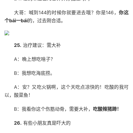
大哥：喊到144的时候你就要进去哦？你是146，
你
这
个bái一
bái
的，过去刚合适。
25.
治疗建议：需大补
A：晚上想吃啥子？
B：我想吃海底捞。
A：安？又吃火锅啊，这个天吃点凉快的！吃酸的我可
以，酸菜鱼！
B：我看你这个伤筋动骨，需要大补，
吃酸辣猪蹄！
26.
有些小朋友真是吓大的