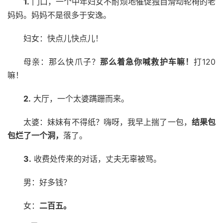
1.
门口，一个中年妇女不耐烦地催促独自滑动轮椅的老
妈妈。妈妈不是很多于安逸。
妇女：快点儿快点儿！
母亲：那么快爪子？
那么着急你喊救护车嘛！
打120
嘛！
2.
大厅，一个太婆蹒跚而来。
太婆：妹妹有不得纸？嗨呀，我早上揣了一包，
结果包
包烂了一个洞，
落了。
3.
收费处传来的对话，丈夫无辜被骂。
男：好多钱？
女：
二百五。