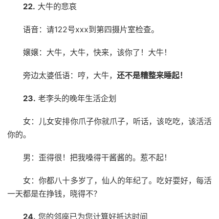
22.
大牛的悲哀
语音：请122号xxx到第四摄片室检查。
嬢嬢：大牛，大牛，快来，该你了！大牛！
旁边太婆低语：哼，大牛，
还不是糟整来睡起！
23.
老李头的晚年生活企划
女：儿女安排你爪子你就爪子，听话，该吃吃，该活活
你的。
男：歪得很！把我嗓得干酱酱的。惹不起！
女：你都八十多岁了，仙人的年纪了。吃好耍好，每活
一天都是在挣钱，晓得不？
24.
您的邻座已为您计算好抵达时间