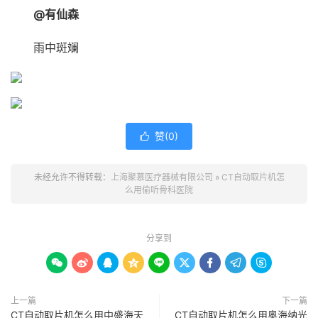
@有仙森
雨中斑斓
赞(
0
)

未经允许不得转载：
上海聚慕医疗器械有限公司
»
CT自动取片机怎
么用偷听骨科医院
分享到









上一篇
下一篇
CT自动取片机怎么用中盛海天
CT自动取片机怎么用奥海纳光