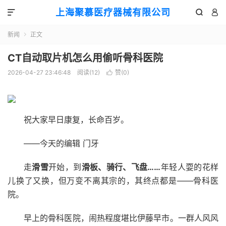
上海聚慕医疗器械有限公司



新闻
正文

CT自动取片机怎么用偷听骨科医院
2026-04-27 23:46:48
阅读(
12
)
赞(
0
)

祝大家早日康复，长命百岁。
——今天的编辑 门牙
走
滑雪
开始，到
滑板、骑行、飞盘……
年轻人耍的花样
儿换了又换，但万变不离其宗的，其终点都是——骨科医
院。
早上的骨科医院，闹热程度堪比伊藤早市。一群人风风