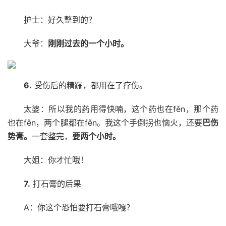
护士：好久整到的？
大爷：
刚刚过去的一个小时。
6.
受伤后的精蹦，都用在了疗伤。
太婆：所以我的药用得快喃，这个药也在fěn，那个药
也在fěn，两个腿都在fěn。我这个手倒拐也恼火，还要
巴伤
势膏。
一套整完，
要两个小时。
大姐：你才忙哦！
7.
打石膏的后果
A：你这个恐怕要打石膏哦嘎？