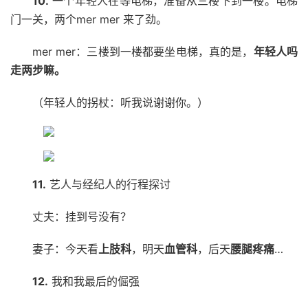
10.
一个年轻人在等电梯，准备从三楼下到一楼。电梯
门一关，两个mer mer 来了劲。
mer mer：三楼到一楼都要坐电梯，真的是，
年轻人吗
走两步嘛。
（年轻人的拐杖：听我说谢谢你。）
11.
艺人与经纪人的行程探讨
丈夫：挂到号没有？
妻子：今天看
上肢科
，明天
血管科
，后天
腰腿疼痛
…
12.
我和我最后的倔强