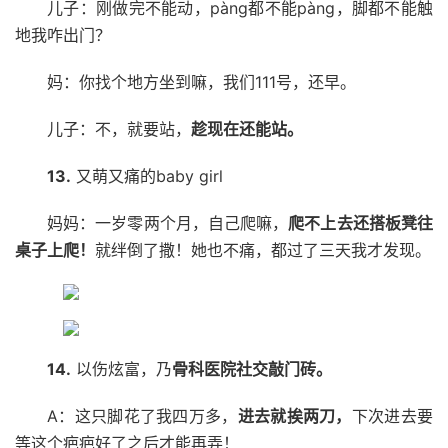
儿子：刚做完不能动，pàng都不能pàng，脚都不能触
地我咋出门？
妈：你找个地方坐到嘛，我们111号，还早。
儿子：不，就要站，
趁现在还能站。
13.
又萌又痛的baby girl
妈妈：一岁零两个月，自己爬嘛，
爬不上去还搭板凳往
桌子上爬！
就绊倒了撒！她也不痛，都过了三天我才发现。
14.
以伤炫富，乃
骨科医院社交敲门砖。
A：这只脚花了我四万多，
进去就挨两刀，
下次进去要
等这个疤疤好了之后才能再弄！