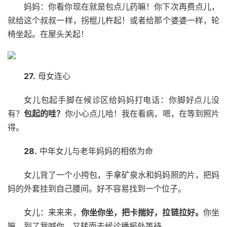
妈妈：你看你现在就是包点儿药嘛！你下次再费点儿，
就给这个叔叔一样，拐棍儿杵起！或者给那个婆婆一样，轮
椅坐起。在屋头关起！
27.
母女连心
女儿包起手脚在候诊区给妈妈打电话：你脚好点儿没
有？
包起的哇？
你小心点儿哈！我在看病，嗯，在等到照片
得。
28.
中年女儿与老年妈妈的相依为命
女儿背了一个小挎包，手拿矿泉水和妈妈照的片，把妈
妈的外套挂到自己腰间。好不容易找到一个位子。
女儿：来来来，
你坐你坐，把卡揣好，拉链拉好。
你坐
嘛，到了我喊你。又转而去候诊播报处等待。