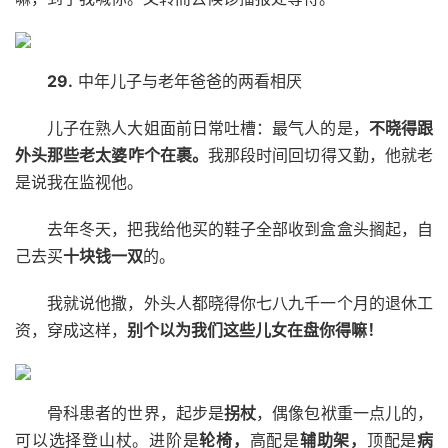
29.
中年儿子与老年爸爸的两看相厌
儿子在熟人大姐面前日常吐槽：最气人的是，
不晓得跟
外头那些老太婆咋个在裹。
我那段时间回切得又勤，他就老
是说我在监视他。
去年冬天，把我给他买的鞋子全部收到盒盒头搁起，自
己去买
十块钱一双
的。
我就说他撒，外头人都晓得你七八九千一个月的退休工
资，穿成这样，
别个以为我们这些儿女在盘你得嘛！
骨科患者的世界，起步是
拐杖
，偶像包袱重一点儿的，
可以选择登山杖。进阶是
轮椅，
高配是
辅助架，
顶配是
病