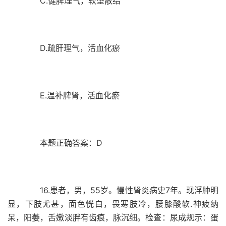
C.健脾理气，软坚散结
D.疏肝理气，活血化瘀
E.温补脾肾，活血化瘀
本题正确答案：D
16.患者，男，55岁。慢性肾炎病史7年。现浮肿明
显，下肢尤甚，面色恍白，畏寒肢冷，腰膝酸软.神疲纳
呆，阳萎，舌嫩淡胖有齿痕，脉沉细。检查：尿成规示：蛋