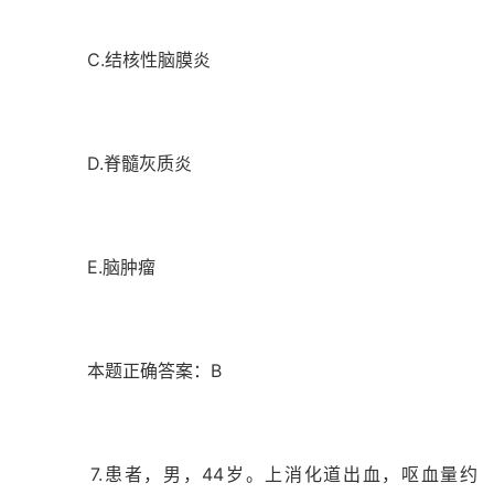
C.结核性脑膜炎
D.脊髓灰质炎
E.脑肿瘤
本题正确答案：B
7.患者，男，44岁。上消化道出血，呕血量约