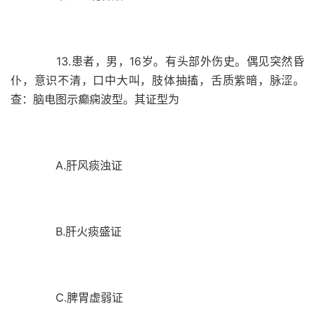
13.患者，男，16岁。有头部外伤史。偶见突然昏
仆，意识不清，口中大叫，肢体抽搐，舌质紫暗，脉涩。
查：脑电图示癫痫波型。其证型为
A.肝风痰浊证
B.肝火痰盛证
C.脾胃虚弱证