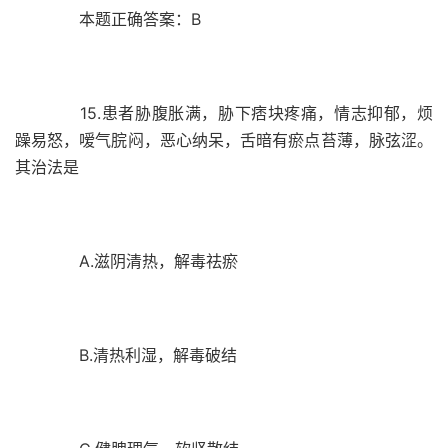
本题正确答案：B
15.患者胁腹胀满，胁下痞块疼痛，情志抑郁，烦
躁易怒，嗳气脘闷，恶心纳呆，舌暗有瘀点苔薄，脉弦涩。
其治法是
A.滋阴清热，解毒祛瘀
B.清热利湿，解毒破结