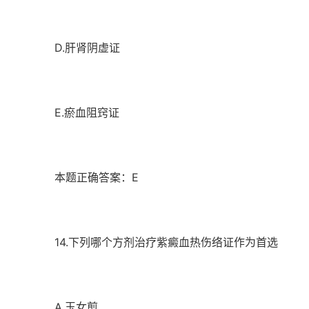
D.肝肾阴虚证
E.瘀血阻窍证
本题正确答案：E
14.下列哪个方剂治疗紫癜血热伤络证作为首选
A.玉女煎