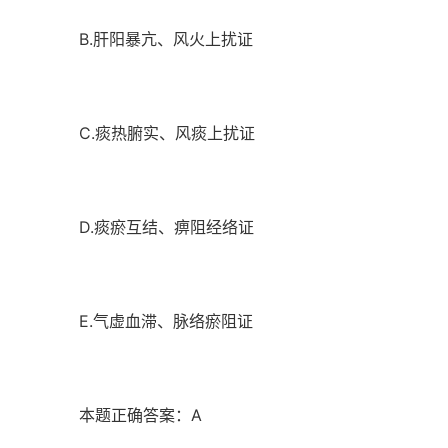
B.肝阳暴亢、风火上扰证
C.痰热腑实、风痰上扰证
D.痰瘀互结、痹阻经络证
E.气虚血滞、脉络瘀阻证
本题正确答案：A