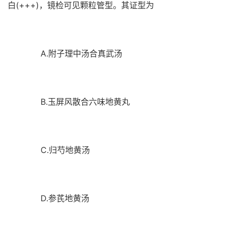
白(+++)，镜检可见颗粒管型。其证型为
A.附子理中汤合真武汤
B.玉屏风散合六味地黄丸
C.归芍地黄汤
D.参芪地黄汤