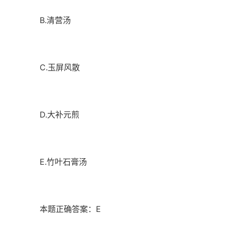
B.清营汤
C.玉屏风散
D.大补元煎
E.竹叶石膏汤
本题正确答案：E