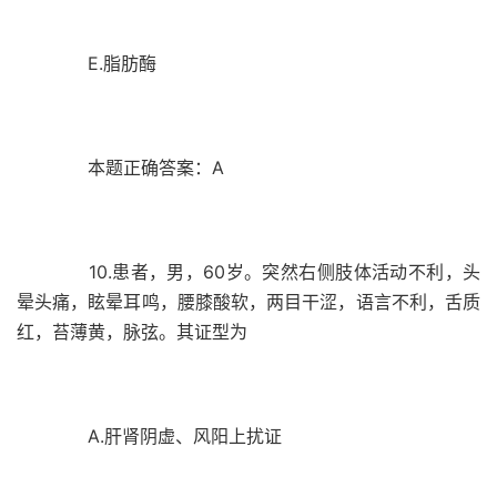
E.脂肪酶
本题正确答案：A
10.患者，男，60岁。突然右侧肢体活动不利，头
晕头痛，眩晕耳鸣，腰膝酸软，两目干涩，语言不利，舌质
红，苔薄黄，脉弦。其证型为
A.肝肾阴虚、风阳上扰证