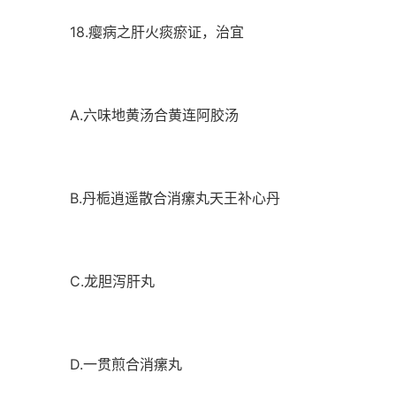
18.瘿病之肝火痰瘀证，治宜
A.六味地黄汤合黄连阿胶汤
B.丹栀逍遥散合消瘰丸天王补心丹
C.龙胆泻肝丸
D.一贯煎合消瘰丸