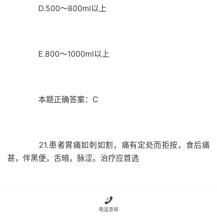
D.500～800ml以上
E.800～1000ml以上
本题正确答案：C
21.患者胃痛如刺如割，痛有定处而拒按，食后痛
甚，伴黑便，舌暗，脉涩。治疗应首选

A.柴胡疏肝散
电话咨询