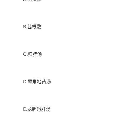
B.茜根散
C.归脾汤
D.犀角地黄汤
E.龙胆泻肝汤