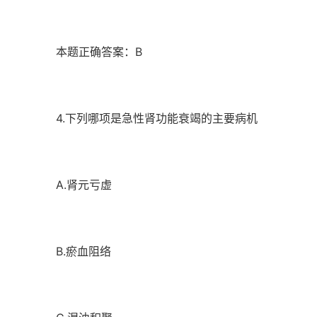
本题正确答案：B
4.下列哪项是急性肾功能衰竭的主要病机
A.肾元亏虚
B.瘀血阻络