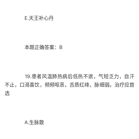
E.天王补心丹
本题正确答案：B
19.患者风温肺热病后低热不退，气短乏力，自汗
不止，口渴喜饮，频频呕恶，舌质红绛，脉细弱。治疗应首
选
A.生脉散