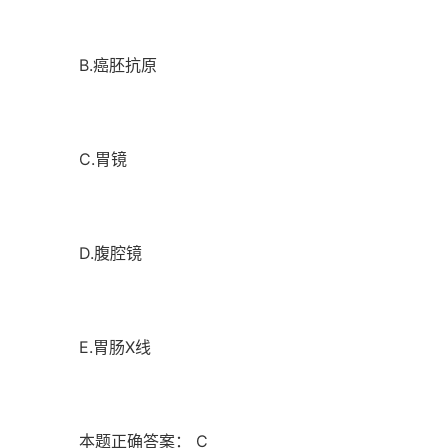
B.癌胚抗原
C.胃镜
D.腹腔镜
E.胃肠X线
本题正确答案： C