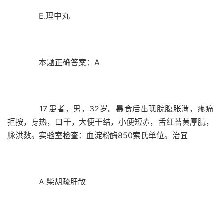
E.理中丸
本题正确答案：A
17.患者，男，32岁。暴食后出现脘腹胀满，疼痛
拒按，身热，口干，大便干结，小便短赤，舌红苔黄厚腻，
脉洪数。实验室检查：血淀粉酶850索氏单位。治宜
A.柴胡疏肝散