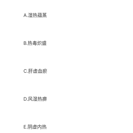
A.湿热蕴蒸
B.热毒炽盛
C.肝虚血瘀
D.风湿热痹
E.阴虚内热