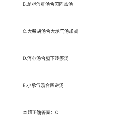
B.龙胆泻肝汤合茵陈蒿汤
C.大柴胡汤合大承气汤加减
D.泻心汤合膈下逐瘀汤
E.小承气汤合四逆汤
本题正确答案：C