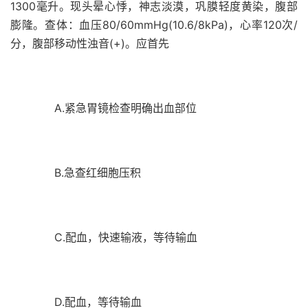
1300毫升。现头晕心悸，神志淡漠，巩膜轻度黄染，腹部
膨隆。查体：血压80/60mmHg(10.6/8kPa)，心率120次/
分，腹部移动性浊音(+)。应首先
A.紧急胃镜检查明确出血部位
B.急查红细胞压积
C.配血，快速输液，等待输血
D.配血，等待输血