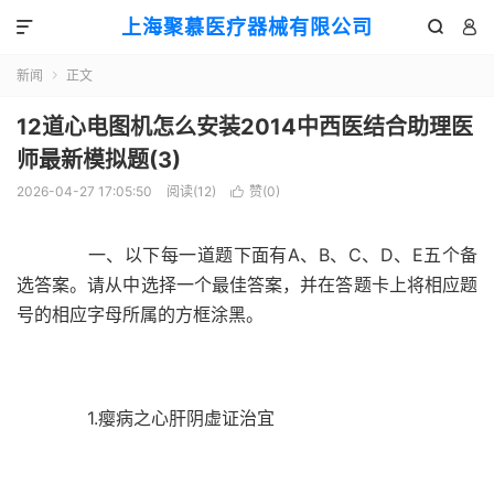
上海聚慕医疗器械有限公司



新闻
正文

12道心电图机怎么安装2014中西医结合助理医
师最新模拟题(3)
2026-04-27 17:05:50
阅读(
12
)
赞(
0
)

一、以下每一道题下面有A、B、C、D、E五个备
选答案。请从中选择一个最佳答案，并在答题卡上将相应题
号的相应字母所属的方框涂黑。
1.瘿病之心肝阴虚证治宜