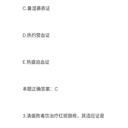
C.暑湿袭表证
D.热灼营血证
E.热盛迫血证
本题正确答案：C
3.清瘟败毒饮治疗红斑狼疮，其适应证是