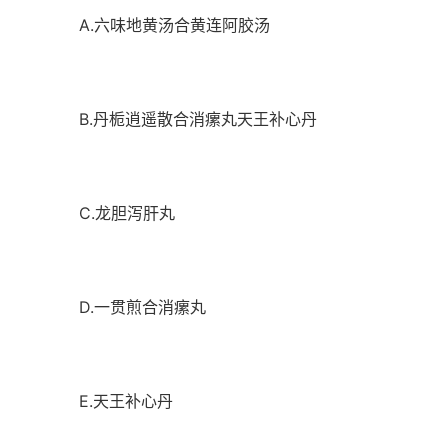
A.六味地黄汤合黄连阿胶汤
B.丹栀逍遥散合消瘰丸天王补心丹
C.龙胆泻肝丸
D.一贯煎合消瘰丸
E.天王补心丹