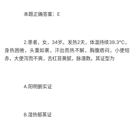
本题正确答案：E
2.患者，女，34岁。发热2天，体温持续39.3℃，
身热困倦，头重如裹，汗出而热不解，胸腹痞闷，小便短
赤，大便泻而不爽，舌红苔黄腻，脉濡数。其证型为
A.阳明腑实证
B.湿热郁蒸证