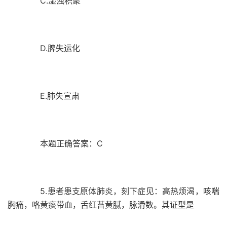
C.湿浊积聚
D.脾失运化
E.肺失宣肃
本题正确答案：C
5.患者患支原体肺炎，刻下症见：高热烦渴，咳喘
胸痛，咯黄痰带血，舌红苔黄腻，脉滑数。其证型是