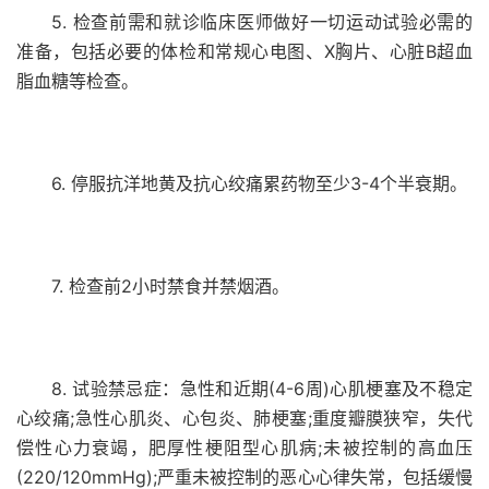
5. 检查前需和就诊临床医师做好一切运动试验必需的
准备，包括必要的体检和常规心电图、X胸片、心脏B超血
脂血糖等检查。
6. 停服抗洋地黄及抗心绞痛累药物至少3-4个半衰期。
7. 检查前2小时禁食并禁烟酒。
8. 试验禁忌症：急性和近期(4-6周)心肌梗塞及不稳定
心绞痛;急性心肌炎、心包炎、肺梗塞;重度瓣膜狭窄，失代
偿性心力衰竭，肥厚性梗阻型心肌病;未被控制的高血压
(220/120mmHg);严重未被控制的恶心心律失常，包括缓慢