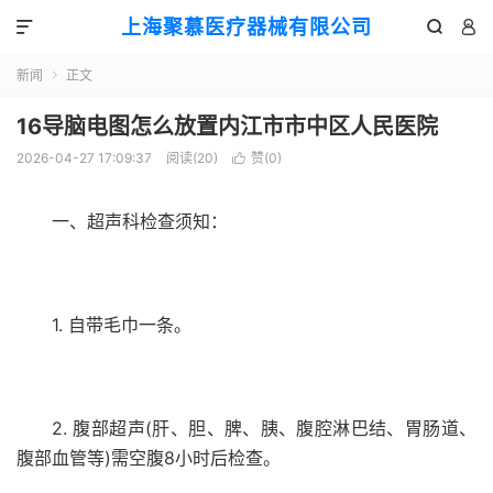
上海聚慕医疗器械有限公司



新闻
正文

16导脑电图怎么放置内江市市中区人民医院
2026-04-27 17:09:37
阅读(
20
)
赞(
0
)

一、超声科检查须知：
1. 自带毛巾一条。
2. 腹部超声(肝、胆、脾、胰、腹腔淋巴结、胃肠道、
腹部血管等)需空腹8小时后检查。