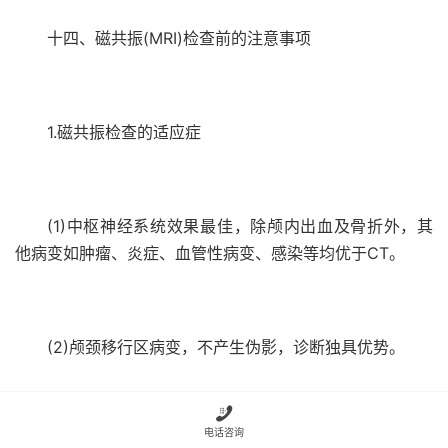
十四、磁共振(MRI)检查前的注意事项
1.磁共振检查的适应症
(1)中枢神经系统效果最佳，除颅内出血及骨折外，其
他病变如肿瘤、炎症、血管性病变、感染等均优于CT。
(2)颅颈移行区病变，不产生伪影，诊断独具优势。

电话咨询
(3)颈部病变可清晰显示咽、喉、甲状腺、淋巴结、血