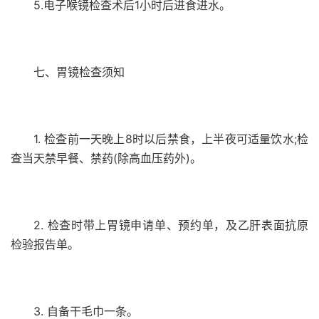
5.电子喉镜检查术后1小时后进食进水。
七、胃镜检查须知
1. 检查前一天晚上8时以后禁食，上半夜可适量饮水;检
查当天禁早餐、禁药(除高血压药外)。
2. 检查时带上胃镜申请单、预约单，及乙肝表面抗原
检验报告单。
3. 自备干毛巾一条。