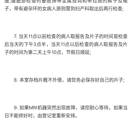
服;腰骶部检查时要脱掉带金属挂钩和带拉链的裤子及裙
子，带有避孕环的女病人原则需到妇产科取出后再行检查;
7. 当天11点以前检查的病人取报告及片子的时间是检查
后当天的下午3点半，当天11点以后检查的病人取报告及片
子的时间为第二天上午10点，节假日顺延;
8. 本室存档片概不外借，请您务必保存好自己的片子;
9. 如果MRI机器突然出现故障，请您耐心等待。如果当
日不能修好时，由登记室重新安排。