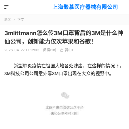
上海聚慕医疗器械有限公司

新闻
正文

3mlittmann怎么传3M口罩背后的3M是什么神
仙公司，创新能力仅次苹果和谷歌！
2026-04-27 17:12:03
阅读(
18
)
赞(
0
)

新型肺炎疫情在祖国大地各处肆虐，在这样的情况下，
3M科技公司公司意外靠3M口罩出现在大众的视野中。