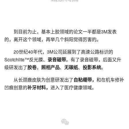
到目前为止，基本上胶领域的论文一半都是3M发表
的，离开这个领域，再举几个斜阳觉得厉害的。
20世纪40年代，3M公司延展到了高速公路标识的
Scotchlite™反光膜、
录音磁带
。有了录音磁带，后面又升
级研发出了
胶卷
，
照相产品
、
无碳纸
、
投影系统
。
从长颈鹿皮肤为创意研发出了
自粘绷带，
和在机车修补
凹痕创意的
补牙材料，
进入了医疗健康领域。