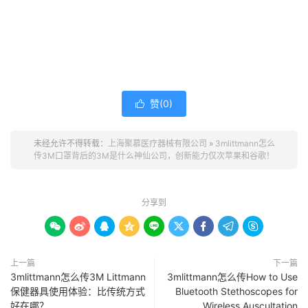
赞(
0
)

未经允许不得转载：
上海聚慕医疗器械有限公司
»
3mlittmann怎么
传3M口罩背后的3M是什么神仙公司，创新能力仅次苹果和谷歌！
分享到









上一篇
下一篇
3mlittmann怎么传3M Littmann
3mlittmann怎么传How to Use
保健器具使用体验：比传统方式
Bluetooth Stethoscopes for
好在哪？
Wireless Auscultation