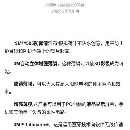
“
3M™505防雾清洁布
”模拟荷叶不沾水创意，用来防止
护目镜和防护面罩上的镜片起雾。
3M自动立体增强薄膜
，这种薄膜可以使
3D影像
成为可
能。
酷镜薄膜，
可以大大提高太阳能电池的使用寿命和效
率
。
增亮薄膜,
这产品可以用于PC电脑的
液晶显示屏
幕，手
机和其他电子设备的柔性电路。
3M™ Littmann®
，这是运用
蓝牙技术
向软件无线传输