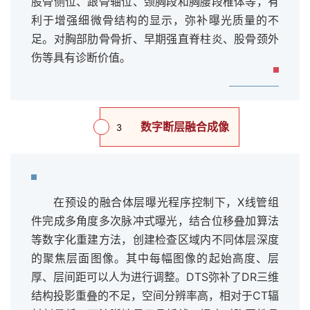
股骨侧位、跟骨轴位、颈胸段和胸腰段椎体等，有
利于增强细微骨结构的显示，弥补曝光质量的不
足。对胸部肋骨骨折、早期强直脊柱炎、股骨颈外
伤等具有诊断价值。
数字断层融合成像
3
在预设的融合体层曝光程序控制下，X线管组
件完成多角度多次脉冲式曝光，结合位移叠加算法
等数字化重建方法，创建检查区域内不同体层深度
的聚焦层面图像。其中每幅图像的起始高度、层
厚、层间距可以人为进行调整。DTS弥补了DR三维
结构投影重叠的不足，空间分辨率高，相对于CT辐