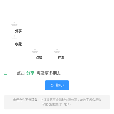
分享
收藏
点赞
在看
点击
分享
惠及更多朋友
赞(
0
)

未经允许不得转载：
上海聚慕医疗器械有限公司
»
dr数字怎么用数
字化X线摄影术（DR）