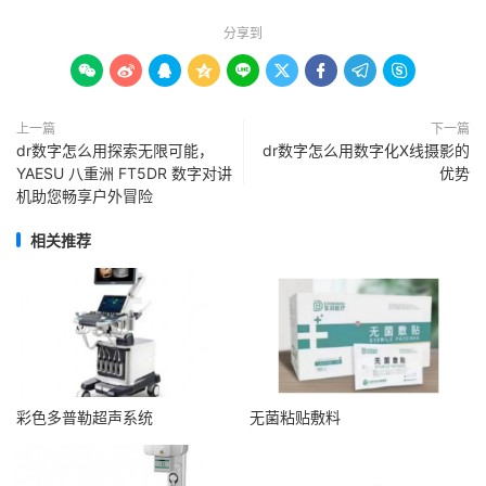
分享到









上一篇
下一篇
dr数字怎么用探索无限可能，
dr数字怎么用数字化X线摄影的
YAESU 八重洲 FT5DR 数字对讲
优势
机助您畅享户外冒险
相关推荐
彩色多普勒超声系统
无菌粘贴敷料