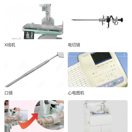
X线机
电切镜
口镜
心电图机