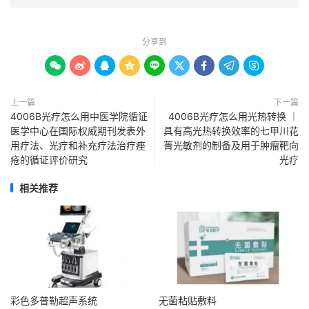
分享到









上一篇
下一篇
4006B光疗怎么用中医学院循证
4006B光疗怎么用光热转换 ｜
医学中心在国际权威期刊发表外
具有高光热转换效率的七甲川花
用疗法、光疗和补充疗法治疗痤
菁光敏剂的制备及用于肿瘤靶向
疮的循证评价研究
光疗
相关推荐
彩色多普勒超声系统
无菌粘贴敷料