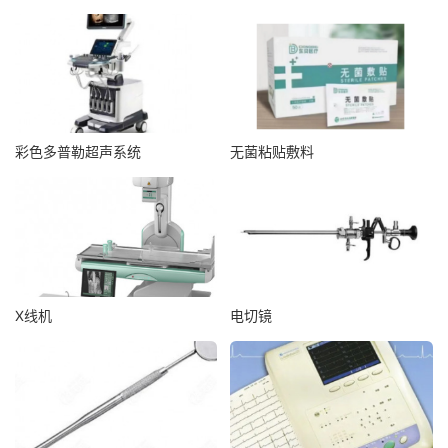
彩色多普勒超声系统
无菌粘贴敷料
X线机
电切镜