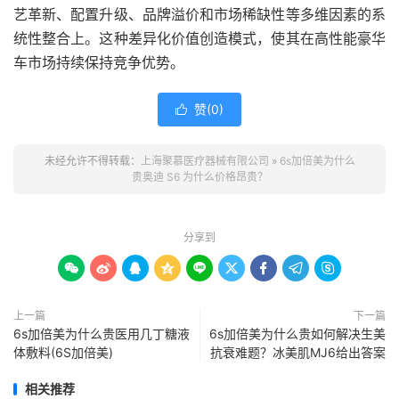
艺革新、配置升级、品牌溢价和市场稀缺性等多维因素的系
统性整合上。这种差异化价值创造模式，使其在高性能豪华
车市场持续保持竞争优势。
赞(
0
)

未经允许不得转载：
上海聚慕医疗器械有限公司
»
6s加倍美为什么
贵奥迪 S6 为什么价格昂贵？
分享到









上一篇
下一篇
6s加倍美为什么贵医用几丁糖液
6s加倍美为什么贵如何解决生美
体敷料(6S加倍美)
抗衰难题？冰美肌MJ6给出答案
相关推荐