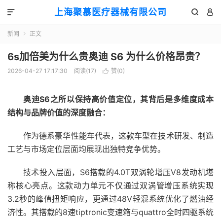
上海聚慕医疗器械有限公司



新闻
正文

6s加倍美为什么贵奥迪 S6 为什么价格昂贵？
2026-04-27 17:17:30
阅读(
17
)
赞(
0
)

奥迪S6之所以保持高价值定位，其背后是多维度成本
结构与品牌价值的深度融合：
作为德系豪华性能车代表，这款车型在技术研发、制造
工艺与市场定位层面均展现出独特竞争优势。
技术投入层面，S6搭载的4.0T双涡轮增压V8发动机堪
称核心亮点。这款动力单元不仅通过双涡管增压系统实现
3.2秒的峰值扭矩响应，更通过48V轻混系统优化了燃油经
济性。其搭载的8速tiptronic变速箱与quattro全时四驱系统