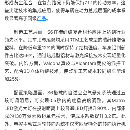
形成黄金组合，在复杂路况下仍能保持7.1:1的传动效率。这
些尖端技术的集成应用，使得车辆在动力总成层面的成本系
数显著高于同级
产品
。
制造工艺层面，S6在碳纤维复合材料应用上达到行业
领先水平。其车顶与尾翼均采用RTM工艺成型的碳纤维增强
塑料，在降低车重12%的同时保持了结构强度。车身铝制部
件占比达59%，通过热成型铝材与激光焊接技术实现轻量化
突破。内饰方面，Valcona真皮与Alcantara麂皮的混搭工
艺，配合3D立体绗缝技术，使整车工艺成本较同级车型增
加25%。
配置策略层面，S6搭载的自适应空气悬架系统通过五
段可调阻尼，可实现0.5秒内的底盘高度调整。其Matrix
LED激光大灯在投射距离上较普通LED灯提升90%，内部集
成的130万像素微镜单元技术，使成本系数提升3.2倍。此
外，电控主动式后轮转向系统不仅需匹配额外的转向执行机