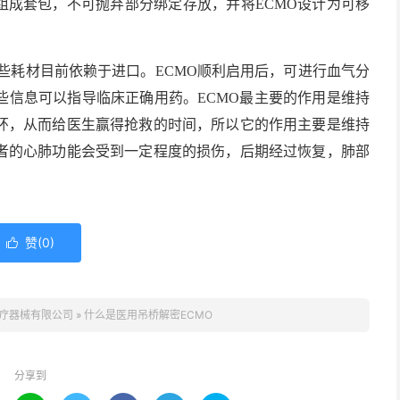
组成套包，不可抛弃部分绑定存放，并将ECMO设计为可移
耗材目前依赖于进口。ECMO顺利启用后，可进行血气分
些信息可以指导临床正确用药。ECMO最主要的作用是维持
环，从而给医生赢得抢救的时间，所以它的作用主要是维持
者的心肺功能会受到一定程度的损伤，后期经过恢复，肺部
赞(
0
)

疗器械有限公司
»
什么是医用吊桥解密ECMO
分享到