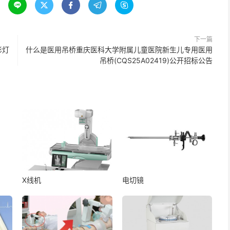





下一篇
影灯
什么是医用吊桥重庆医科大学附属儿童医院新生儿专用医用
吊桥(CQS25A02419)公开招标公告
X线机
电切镜