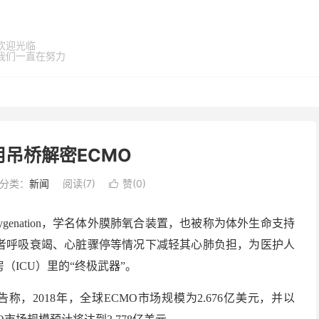
欢迎光临
我们一直在努力
吊桥解密ECMO
分类：
新闻
阅读(
7
)
赞(
0
)

rane Oxygenation，学名体外膜肺氧合装置，也被称为体外生命支持
患者呼吸衰竭、心脏骤停等情况下减轻其心肺负担，为医护人
ICU）里的“终极武器”。
究报告称，2018年，全球ECMO市场规模为2.676亿美元，并以