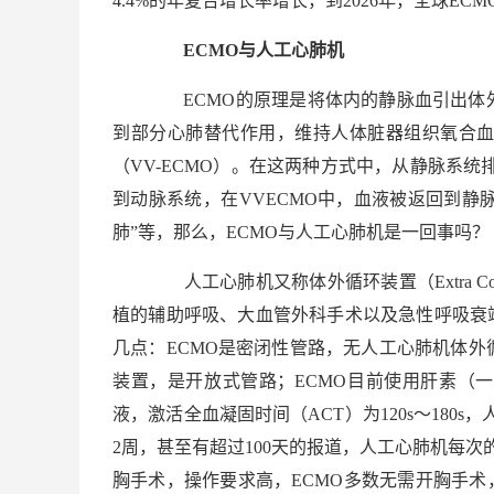
4.4%的年复合增长率增长，到2026年，全球ECM
ECMO与人工心肺机
ECMO的原理是将体内的静脉血引出体
到部分心肺替代作用，维持人体脏器组织氧合血供。
（VV-ECMO）。在这两种方式中，从静脉系统
到动脉系统，在VVECMO中，血液被返回到静脉
肺”等，那么，ECMO与人工心肺机是一回事吗？
人工心肺机又称体外循环装置（Extra Corpo
植的辅助呼吸、大血管外科手术以及急性呼吸衰
几点：ECMO是密闭性管路，无人工心肺机体
装置，是开放式管路；ECMO目前使用肝素（
液，激活全血凝固时间（ACT）为120s～180s
2周，甚至有超过100天的报道，人工心肺机每
胸手术，操作要求高，ECMO多数无需开胸手术