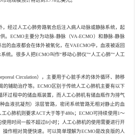
O市场规模预计将达到3.778亿美元。
外，经过人工心肺旁路氧合后注入病人动脉或静脉系统，起
ECMO主要分为动脉-静脉（VA-ECMO）和静脉-静脉
排出的血液都会在体外被氧化，在VAECMO中，血液被返回
系统。很多人把ECMO叫作“移动心肺仪”“人工心肺”“人工
real Circulation），主要用于心脏手术的体外循环、肺移
竭的辅助治疗等。ECMO区别于传统人工心肺机主要有以下
外循环过程中的储血瓶装置，而人工心肺机有储血瓶作为排气
一种血液抗凝剂）涂层管路，密闭系统管路无相对静止的血
，人工心肺机则要求ACT大于等于480s；ECMO可持续使用1～
次的使用时间一般不超过8小时；人工心肺机的使用需要进行开
，操作相对简便快速。可以简单理解为ECMO是改良版的人