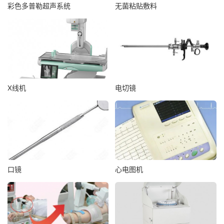
彩色多普勒超声系统
无菌粘贴敷料
X线机
电切镜
口镜
心电图机