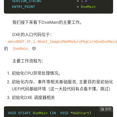
  VERSION_STRING                 
=
1.0
  ENTRY_POINT                    
=
DxeMain
我们接下来看下DxeMain的主要工作。
DXE的入口代码位于：
amssBOOT.XF.1.4boot_imagesMdeModulePkgCoreDxeDxeMain
的
中
DxeMain
主要工作流程为：
初始化CPU异常处理情况。
初始化内存、事件等相关基础服务, 主要目的是初始化
UEFI代码基础环境（这一大段代码有点看不懂，跳过）
初始化DXE 调度器相关
复制
复制
复制
复制




VOID EFIAPI 
DxeMain
(
IN  VOID 
*
HobStart
)