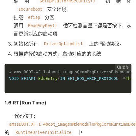
调用
初始化
SetupPlatformSecurity()
安全环境
secureboot
挂载
分区
efisp
调用
循环检测音量下键是否按下，从
ReadAnyKey()
而更新对应的启动项
初始化所有
上的 驱动协议。
DriverOptionList
根据选择的启动方式，启动对应的的系统
复制
复制
复制



# amssBOOT.XF.1.4boot_imagesQcomPkgDriversBdsDxeBdsE
VOID EFIAPI 
BdsEntry
(
IN EFI_BDS_ARCH_PROTOCOL  
*
This
1.6 RT(Run Time)
代码位于:
amssBOOT.XF.1.4boot_imagesMdeModulePkgCoreRuntimeDxe
的
中
RuntimeDriverInitialize