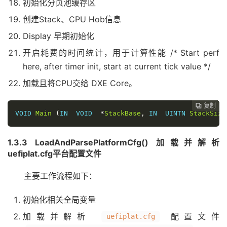
初始化分页池缓存区
创建Stack、CPU Hob信息
Display 早期初始化
开启耗费的时间统计，用于计算性能 /* Start perf
here, after timer init, start at current tick value */
加载且将CPU交给 DXE Core。
复制
复制
复制
复制
复制
复制
复制
复制
复制
复制
复制











VOID 
Main
(
IN  VOID  
*
StackBase
,
 IN  UINTN 
StackSize
1.3.3 LoadAndParsePlatformCfg() 加载并解析
uefiplat.cfg平台配置文件
主要工作流程如下：
初始化相关全局变量
加载并解析
配置文件
uefiplat.cfg