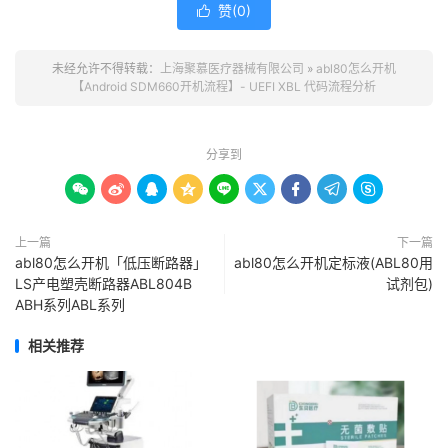
赞(
0
)

未经允许不得转载：
上海聚慕医疗器械有限公司
»
abl80怎么开机
【Android SDM660开机流程】- UEFI XBL 代码流程分析
分享到









上一篇
下一篇
abl80怎么开机「低压断路器」
abl80怎么开机定标液(ABL80用
LS产电塑壳断路器ABL804B
试剂包)
ABH系列ABL系列
相关推荐