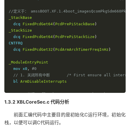
//定义于： amssBOOT.XF.1.4boot_imagesQcomPkgSdm660PkgC
_StackBase
  dcq 
FixedPcdGet64
(
PcdPrePiStackBase
)
_StackSize
  dcq 
FixedPcdGet64
(
PcdPrePiStackSize
)
CNTFRQ

  dcq 
FixedPcdGet32
(
PcdArmArchTimerFreqInHz
)
_ModuleEntryPoint
  mov x0
,
#
0
// 1. 关闭所有中断	 /* First ensure all in
  bl 
ArmDisableInterrupts
// 2. 关闭MMU和Caches	 /* Ensure that the M
  bl 
ArmDisableCachesAndMmu
1.3.2 XBLCoreSec.c 代码分析
// 3. 关闭TLB缓存表	 /* Invalidate Instruc
前面汇编代码中主要目的是初始化C运行环境，初始化
  bl 
ArmInvalidateInstructionCache
栈，以便可以调C代码运行。
  bl 
ArmInvalidateTlb