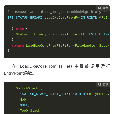
复制
复制
复制
复制
复制
复制
复制







# amssBOOT.XF.1.4boot_imagesEmbeddedPkgLibraryPrePiL
EFI_STATUS EFIAPI 
LoadDxeCoreFromFv
(
IN UINTN 
*
FvInst
}
else
{
Status
=
FfsAnyFvFindFirstFile
(
EFI_FV_FILETYPE_
}
return
LoadDxeCoreFromFfsFile
(
FileHandle
,
StackSi
}
在 LoadDxeCoreFromFfsFile() 中最终调用运行
EntryPoint函数。
复制
复制
复制
复制
复制
复制






SwitchStack
(
(
SWITCH_STACK_ENTRY_POINT
)
(
UINTN
)
EntryPoint
,
Hob
,
NULL
,
TopOfStack