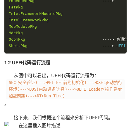
EmbeddedPkg
--
--
>
FatPkg
IntelFrameworkModulePkg
IntelFrameworkPkg
MdeModulePkg
MdePkg
QcomPkg
--
--
>
高通定
ShellPkg
--
--
>
 UEFI s
1.2 UEFI代码运行流程
从图中可以看出，UEFI代码运行流程为：
SEC(安全验证)--->PEI(EFI前期初始化)--->DXE(驱动执行
环境)--->BDS(启动设备选择)--->UEFI Loader(操作系统
加载前期)--->RT(Run Time)
。
接下来，我们根据这个流程来分析下UEFI代码。