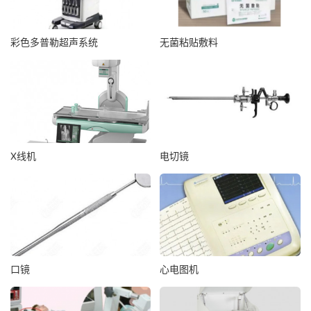
彩色多普勒超声系统
无菌粘贴敷料
X线机
电切镜
口镜
心电图机