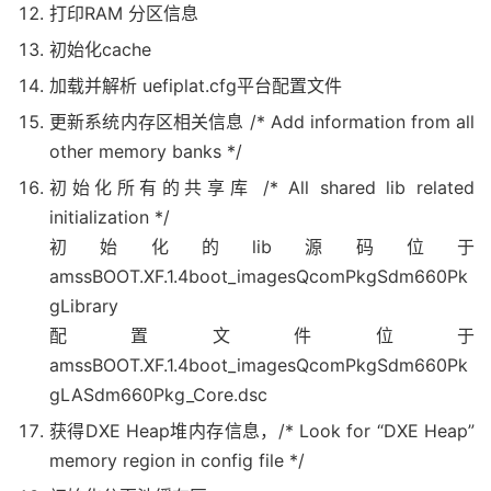
打印RAM 分区信息
#
endif
  bl 
ArmInvalidateDataCache
初始化cache
  bl 
ArmEnableInstructionCache
加载并解析 uefiplat.cfg平台配置文件
  bl 
ArmEnableDataCache
// 7. 初始化栈
更新系统内存区相关信息 /* Add information from all
_PrepareArguments
other memory banks */
/* Initialize Stack Canary */
  bl 
初始化所有的共享库 /* All shared lib related
InitStackCanary
// 8. 调用 CEntryPoint，传参 _StackBase（0x80C00000）、
initialization */
/* x0 = _StackBase and x1 = _StackSize */
初始化的lib源码位于
  ldr x0
,
_StackBase
/* Stack base arg0 */
amssBOOT.XF.1.4boot_imagesQcomPkgSdm660Pk
  ldr x1
,
_StackSize
/* Stack size arg1 */
gLibrary
  bl 
CEntryPoint
配置文件位于
amssBOOT.XF.1.4boot_imagesQcomPkgSdm660Pk
gLASdm660Pkg_Core.dsc
获得DXE Heap堆内存信息，/* Look for “DXE Heap”
memory region in config file */