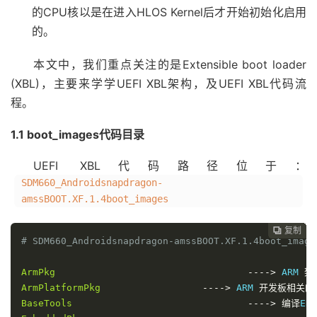
的CPU核以是在进入HLOS Kernel后才开始初始化启用
的。
本文中，我们重点关注的是Extensible boot loader
(XBL)，主要来学学UEFI XBL架构，及UEFI XBL代码流
程。
1.1 boot_images代码目录
UEFI XBL代码路径位于：
SDM660_Androidsnapdragon-
amssBOOT.XF.1.4boot_images
复制
复制
复制
复制
复制
复制
复制
复制
复制
复制
复制
复制
复制
复制














# SDM660_Androidsnapdragon-amssBOOT.XF.1.4boot_image
ArmPkg
--
--
>
 ARM 
架
ArmPlatformPkg
--
--
>
 ARM 
开发板相关的
BaseTools
--
--
>
编译
EDK