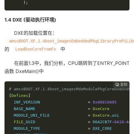
)
;
1.4 DXE (驱动执行环境)
DXE的加载位置在：
amssBOOT.XF.1.4boot_imagesEmbeddedPkgLibraryPrePiLib
的
中
LoadDxeCoreFromFv
在前面1.3中，我们分析，CPU跳转到了ENTRY_POINT
函数 DxeMain()中
复制
复制
复制
复制
复制





# amssBOOT.XF.1.4boot_imagesMdeModulePkgCoreDxeDxeMa
[
Defines
]
  INF_VERSION                    
=
0x00010005
  BASE_NAME                      
=
DxeCore
  MODULE_UNI_FILE                
=
DxeCore
.
uni

FILE
_GUID                      
=
 D6A2CB7F
-
6
A18
-
4e2
  MODULE_TYPE                    
=
 DXE_CORE
