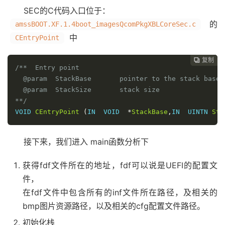
// 4. 获得当前运行的安全环境：EL1、EL2、EL3
SEC的C代码入口位于：
/* Get current EL in x0 */
的
amssBOOT.XF.1.4boot_imagesQcomPkgXBLCoreSec.c
EL1_OR_EL2_OR_EL3
(
x0
)
中
CEntryPoint
// CurrentEL : 0xC = EL3; 8 = EL2; 4 = EL1
// This only selects between EL1 and EL2 and EL3, 
// Provide the Macro with a safe temp xreg to use.
复制
复制
复制
复制
复制
复制
复制
复制
复制
复制
复制
复制












/**  Entry point

//mrs    x0, CurrentEL
  @param  StackBase       pointer to the stack base

        cmp    x0
,
#
0xC
// 比较 x0
  @param  StackSize       stack size

        beq   
%
F3			

**/
        cmp    x0
,
#
0x8
// 比较 x0
VOID 
CEntryPoint
(
IN  VOID  
*
StackBase
,
IN  UINTN 
Sta
        beq   
%
F2

        cmp    x0
,
#
0x4
// 比较 x0寄
        bne   
.
// We should neve
接下来，我们进入 main函数分析下
// EL1 code starts here
获得fdf文件所在的地址，fdf可以说是UEFI的配置文
1
  beq 
_Start
件，
2
  beq 
_Start
// 
在fdf文件中包含所有的inf文件所在路径，及相关的
/* Do not trap any access to Floating Point and Ad
/* Note this works only in EL3, x0 has current EL 
bmp图片资源路径，以及相关的cfg配置文件路径。
3
  mov x0
,
#
0
初始化栈