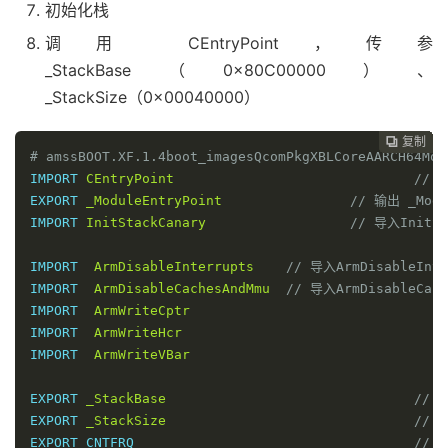
初始化栈
调用 CEntryPoint，传参
_StackBase（0x80C00000）、
_StackSize（0x00040000）
复制
复制
复制
复制
复制
复制
复制
复制
复制
复制
复制
复制
复制













# amssBOOT.XF.1.4boot_imagesQcomPkgXBLCoreAARCH64Mod
IMPORT 
CEntryPoint
// 
EXPORT 
_ModuleEntryPoint
// 输出 _Modu
IMPORT 
InitStackCanary
// 导入InitS
IMPORT  
ArmDisableInterrupts
// 导入ArmDisableIn
IMPORT  
ArmDisableCachesAndMmu
// 导入ArmDisableCac
IMPORT  
ArmWriteCptr
IMPORT  
ArmWriteHcr
IMPORT  
ArmWriteVBar
EXPORT 
_StackBase
// 
EXPORT 
_StackSize
// 
EXPORT CNTFRQ 					
// 