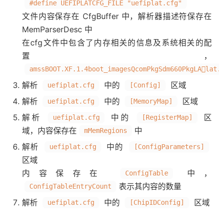
#define UEFIPLATCFG_FILE "uefiplat.cfg"
文件内容保存在 CfgBuffer 中，解析器描述符保存在
MemParserDesc 中
在cfg文件中包含了内存相关的信息及系统相关的配
置，
amssBOOT.XF.1.4boot_imagesQcomPkgSdm660PkgLAlat
解析
中的
区域
uefiplat.cfg
[Config]
解析
中的
区域
uefiplat.cfg
[MemoryMap]
解析
中的
区
uefiplat.cfg
[RegisterMap]
域，内容保存在
中
mMemRegions
解析
中的
uefiplat.cfg
[ConfigParameters]
区域
内容保存在
中，
ConfigTable
表示其内容的数量
ConfigTableEntryCount
解析
中的
区域
uefiplat.cfg
[ChipIDConfig]