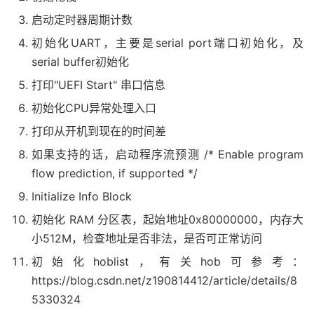
  bl 
ArmWriteCptr
// 
// msr cptr_el3, x0  // EL3 Coprocessor Trap Reg (
启动定时器周期计数
初始化UART，主要是serial port端口初始化，及
// 5. 初始化ELX 安全环境
serial buffer初始化
_SetupELx
  mov x0
,
#
0x30
/* RES1 */
打印"UEFI Start" 串口信息
  orr x0
,
 x0
,
#
(
1
<<
0
)
/* Non-secure bit */
初始化CPU异常处理入口
  orr x0
,
 x0
,
#
(
1
<<
8
)
/* HVC enable */
  orr x0
,
 x0
,
#
(
1
<<
10
)
/* 64-bit EL2 */
打印从开机到现在的时间差
  msr scr_el3
,
 x0		
如果支持的话，启动程序流预测 /* Enable program
  msr cptr_el3
,
 xzr       
/* Disable copro. traps to
  ldr x0
,
 CNTFRQ

flow prediction, if supported */
//msr cntfrq_el0, x0
Initialize Info Block
  msr sctlr_el2
,
 xzr

.
.
.
.
.
.
.
省略一部分代码
.
.
.
.
.
.
.
初始化 RAM 分区表，起始地址0x80000000，内存大
// 6. 使能 Cache
小512M，检查地址是否非法，是否可正常访问
_EnableCache
初始化hoblist，有关hob可参考：
#
ifdef
 PRE_SIL
LoadConstantToReg
(
FixedPcdGet32
(
PcdSkipEarlyCache
https://blog.csdn.net/z190814412/article/details/8
  cmn x0
,
#
0
5330324
  b
.
ne 
_PrepareArguments