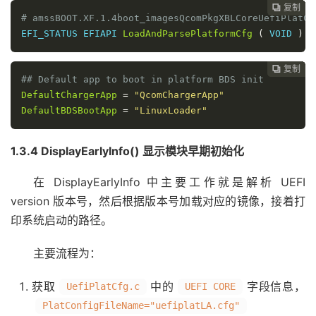
复制
复制
复制
复制
复制
复制
复制
复制
复制
复制










# amssBOOT.XF.1.4boot_imagesQcomPkgXBLCoreUefiPlatCf
EFI_STATUS EFIAPI 
LoadAndParsePlatformCfg
(
 VOID 
)
复制
复制
复制
复制
复制
复制
复制
复制
复制









## Default app to boot in platform BDS init
DefaultChargerApp
=
"QcomChargerApp"
DefaultBDSBootApp
=
"LinuxLoader"
1.3.4 DisplayEarlyInfo() 显示模块早期初始化
在 DisplayEarlyInfo 中主要工作就是解析 UEFI
version 版本号，然后根据版本号加载对应的镜像，接着打
印系统启动的路径。
主要流程为：
获取
中的
字段信息，
UefiPlatCfg.c
UEFI CORE
PlatConfigFileName="uefiplatLA.cfg"