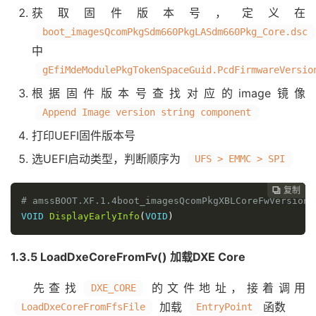
获取固件版本号，定义在
boot_imagesQcomPkgSdm660PkgLASdm660Pkg_Core.dsc
中
gEfiMdeModulePkgTokenSpaceGuid.PcdFirmwareVersio
根据固件版本号查找对应的image镜像
Append Image version string component
打印UEFI固件版本号
选UEFI启动类型，判断顺序为
UFS > EMMC > SPI
复制
复制
复制
复制
复制
复制
复制
复制








# amssBOOT.XF.1.4boot_imagesQcomPkgXBLCoreFwVersion.
VOID 
DisplayEarlyInfo
(
VOID
)
1.3.5 LoadDxeCoreFromFv() 加载DXE Core
先查找
的文件地址，接着调用
DXE_CORE
加载
函数
LoadDxeCoreFromFfsFile
EntryPoint