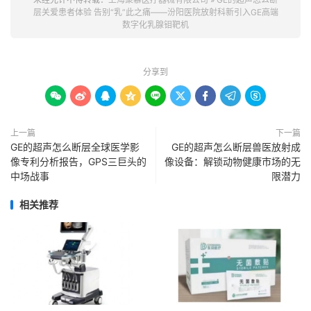
层关爱患者体验 告别“乳”此之痛——汾阳医院放射科新引入GE高端
数字化乳腺钼靶机
分享到









上一篇
下一篇
GE的超声怎么断层全球医学影
GE的超声怎么断层兽医放射成
像专利分析报告，GPS三巨头的
像设备：解锁动物健康市场的无
中场战事
限潜力
相关推荐