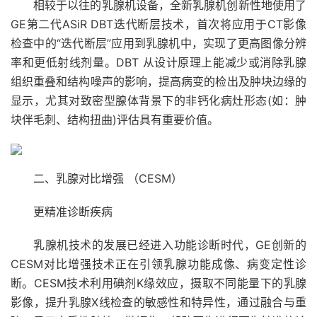
相较于以往的乳腺机设备，全新乳腺机创新性地使用了
GE第二代ASiR DBT迭代断层技术，首次将应用于CT影像
检查中的“迭代断层”应用到乳腺机中，实现了更高图像分辨
率和更低射线剂量。DBT 从设计原理上能减少或消除乳腺
组织重叠和结构噪声的影响，提高病变的检出及肿块边缘的
显示，尤其对致密型腺体背景下的非钙化病灶形态(如：肿
块伴毛刺、结构扭曲)评估具有重要价值。
二、乳腺对比增强 （CESM）
更精准诊断疾病
乳腺机技术的发展已经进入功能诊断时代，GE创新的
CESM对比增强技术正在引领乳腺功能成像、病变定性诊
断。CESM技术利用碘剂K缘效应，摄取不同能量下的乳腺
影像，提升乳腺X线检查的敏感性和特异性，通过融合与重