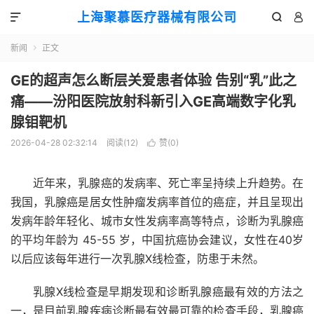
上海聚慕医疗器械有限公司



新闻
正文

GE的超声怎么断层关爱患者体验 告别“乳”此之
痛——汾阳医院放射科新引入GE高端数字化乳
腺钼靶机
2026-04-28 02:32:14
阅读(
12
)
赞(
0
)

近年来，乳腺癌的发病率、死亡率呈持续上升趋势。在
我国，乳腺癌是居女性肿瘤发病率首位的癌症，并且呈现出
发病年龄年轻化、城市女性发病率高等特点，诊断为乳腺癌
的平均年龄为 45-55 岁，中国抗癌协会建议，女性在40岁
以后应该每年进行一次乳腺X线检查，防患于未然。
乳腺X线检查是早期发现和诊断乳腺癌最有效的方法之
一，是目前乳腺疾病诊断最有效最可靠的检查手段，乳腺癌