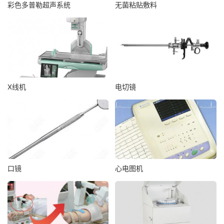
彩色多普勒超声系统
无菌粘贴敷料
X线机
电切镜
口镜
心电图机