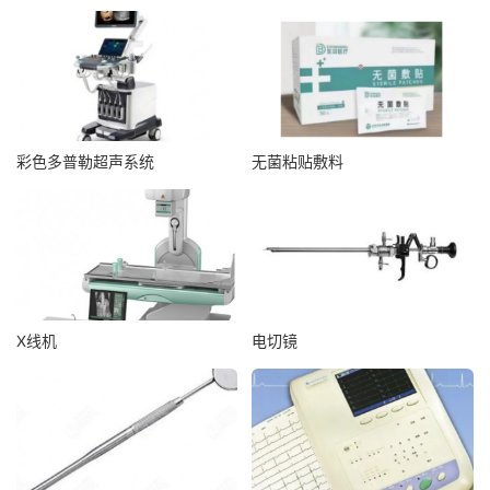
彩色多普勒超声系统
无菌粘贴敷料
X线机
电切镜