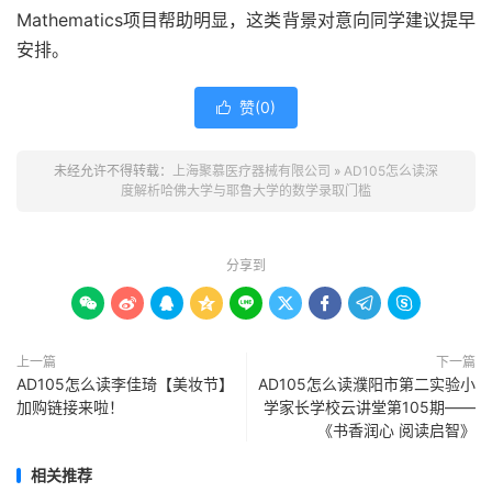
Mathematics项目帮助明显，这类背景对意向同学建议提早
安排。
赞(
0
)

未经允许不得转载：
上海聚慕医疗器械有限公司
»
AD105怎么读深
度解析哈佛大学与耶鲁大学的数学录取门槛
分享到









上一篇
下一篇
AD105怎么读李佳琦【美妆节】
AD105怎么读濮阳市第二实验小
加购链接来啦！
学家长学校云讲堂第105期——
《书香润心 阅读启智》
相关推荐