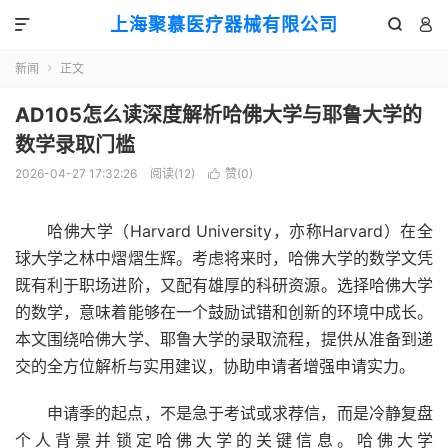
上海聚慕医疗器械有限公司



新闻
正文

AD105怎么读深度解析哈佛大学与耶鲁大学的
数学录取门槛
2026-04-27 17:32:26
阅读(
12
)
赞(
0
)

哈佛大学（Harvard University，亦称Harvard）在全
球大学之林中熠熠生辉。考虑将来时，哈佛大学的数学文凭
既有利于职场进阶，又配有雄厚的科研资源。选择哈佛大学
的数学，意味着能够在一个鼓励试错和创新的环境中成长。
本文围绕哈佛大学、耶鲁大学的录取流程，提供从准备到递
交的全方位解析与实用建议，协助申请者增强申请实力。
申请季的起点，不是急于考试或求荐信，而是冷静复盘
个人背景并锁定哈佛大学的关键信息。哈佛大学