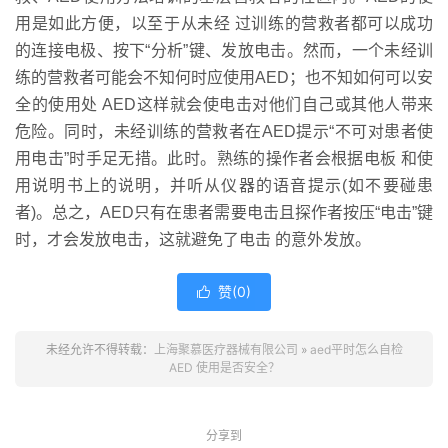
用是如此方便，以至于从未经 过训练的营救者都可以成功
的连接电极、按下“分析”键、发放电击。然而，一个未经训
练的营救者可能会不知何时应使用AED；也不知如何可以安
全的使用处 AED这样就会使电击对他们自己或其他人带来
危险。同时，未经训练的营救者在AED提示“不可对患者使
用电击”时手足无措。此时。熟练的操作者会根据电板 和使
用说明书上的说明，并听从仪器的语音提示(如不要碰患
者)。总之，AED只有在患者需要电击且探作者按压“电击”键
时，才会发放电击，这就避免了电击 的意外发放。
赞(
0
)

未经允许不得转载：
上海聚慕医疗器械有限公司
»
aed平时怎么自检
AED 使用是否安全？
分享到