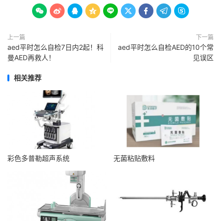









上一篇
下一篇
aed平时怎么自检7日内2起！科
aed平时怎么自检AED的10个常
曼AED再救人！
见误区
相关推荐
彩色多普勒超声系统
无菌粘贴敷料