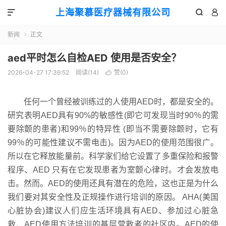
上海聚慕医疗器械有限公司



新闻
正文

aed平时怎么自检AED 使用是否安全？
2026-04-27 17:36:52
阅读(
14
)
赞(
0
)

任何一个曾经被训练过的人使用AED时，都是安全的。
研究表明AED具有90%的敏感性(即它可发现当时90％的需
要除颤的患者)和99％的特异性 (即当不需要除颤时，它有
99％的可能性建议不需电击)。因为AED的使用范围很广。
所以在它释放能量前。科学家们给它设置了多重保险和报警
程序、AED 只有在它发现患者为室颤心律时。才会发放电
击。然而。AED的使用还具有潜在的危险，这也正是为什么
我们要对其安全性及正规操作进行培训的原因。 AHA(美国
心脏
协会)建议人们应生活环境具有AED、参加过心脏急
救、AED使用方法培训的基层营救者的社区内。AED的使