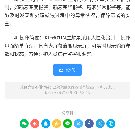
制，如输液速度报警、输液完毕报警、输液异常报警等，能
够及时发现和处理输液过程中的异常情况，保障患者的安
全。
4. 操作简便：KL-6011N注射泵采用人性化设计，操作
界面简单直观，具有大屏幕液晶显示屏，可实时显示输液参
数和状态，方便医护人员进行监控和调整。
赞(
0
)

未经允许不得转载：
上海聚慕医疗器械有限公司
»
科力建元
KellyMed 注射泵 KL-6011N
分享到








