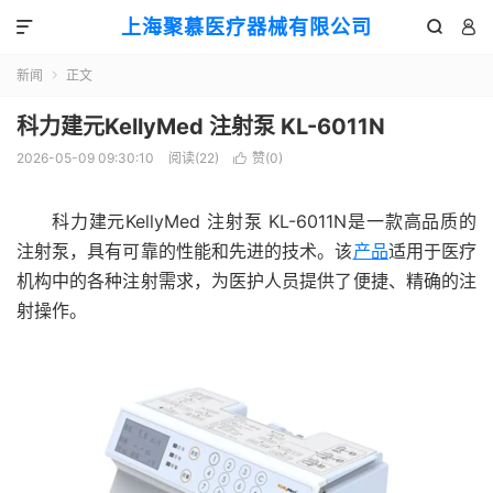
上海聚慕医疗器械有限公司



新闻
正文

科力建元KellyMed 注射泵 KL-6011N
2026-05-09 09:30:10
阅读(
22
)
赞(
0
)

科力建元KellyMed 注射泵 KL-6011N是一款高品质的
注射泵，具有可靠的性能和先进的技术。该
产品
适用于医疗
机构中的各种注射需求，为医护人员提供了便捷、精确的注
射操作。