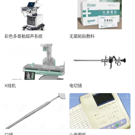
彩色多普勒超声系统
无菌粘贴敷料
X线机
电切镜
口镜
心电图机