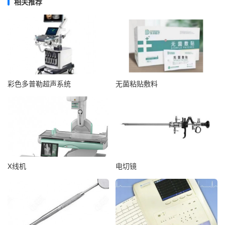
相关推荐
彩色多普勒超声系统
无菌粘贴敷料
X线机
电切镜