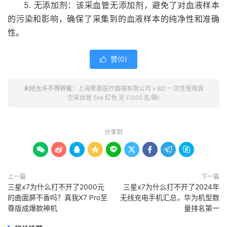
5. 无添加剂：该采血管无添加剂，避免了对血液样本
的污染和影响，确保了采集到的血液样本的纯净性和准确
性。
赞(
0
)

未经允许不得转载：
上海聚慕医疗器械有限公司
»
BD 一次性使用真
空采血管 5ml 红色 无 (1000支/箱)
分享到









上一篇
下一篇
三星x7为什么打不开了2000元
三星x7为什么打不开了2024年
的曲面屏不香吗？真我X7 Pro至
无线充电手机汇总，华为机型数
尊版成爆款神机
量排名第一