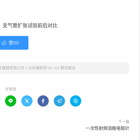
、支气管扩张试验前后对比
赞(
0
)

疗器械有限公司
»
日本捷斯特 HI-101 肺功能仪
分享到





下一篇
一次性射频消融电极针