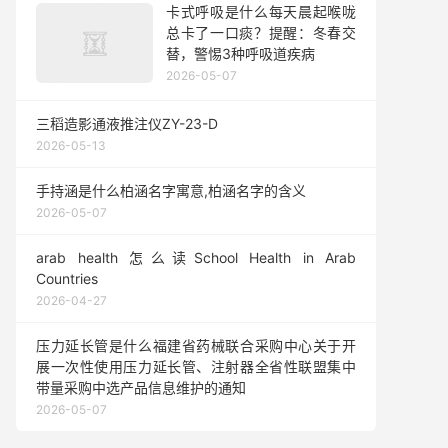
卡式呼吸是什么每天晨起喉咙
总卡了一口痰？提醒：冬春交
替，警惕3种呼吸道疾病
2026-05-07
三稻造影通液推注仪ZY-23-D
2026-05-13
手持涵是什么柏涵名字寓意,柏涵名字的含义
2026-05-07
arab health 怎么读School Health in Arab
Countries
2026-04-27
压力延长管是什么福建省药械联合采购中心关于开
展一次性使用压力延长管、注射器全省性联盟集中
带量采购中选产品信息维护的通知
2026-05-07