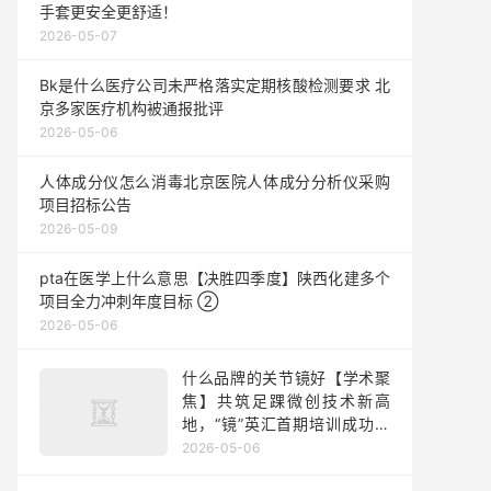
手套更安全更舒适！
2026-05-07
Bk是什么医疗公司未严格落实定期核酸检测要求 北
京多家医疗机构被通报批评
2026-05-06
人体成分仪怎么消毒北京医院人体成分分析仪采购
项目招标公告
2026-05-09
pta在医学上什么意思【决胜四季度】陕西化建多个
项目全力冲刺年度目标 ②
2026-05-06
什么品牌的关节镜好【学术聚
焦】共筑足踝微创技术新高
地，“镜”英汇首期培训成功举
办
2026-05-06