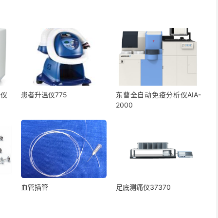
析仪
患者升温仪775
东曹全自动免疫分析仪AIA-
2000
血管插管
足底测痛仪37370