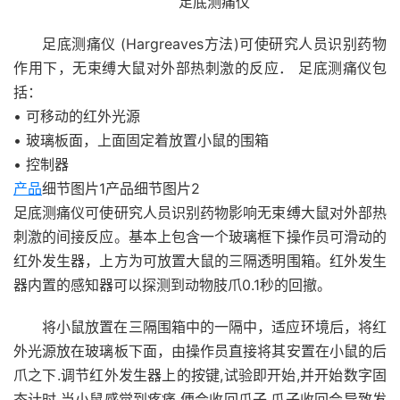
足底测痛仪
足底测痛仪 (Hargreaves方法)可使研究人员识别药物
作用下，无束缚大鼠对外部热刺激的反应． 足底测痛仪包
括：
• 可移动的红外光源
• 玻璃板面，上面固定着放置小鼠的围箱
• 控制器
产品
细节图片1产品细节图片2
足底测痛仪可使研究人员识别药物影响无束缚大鼠对外部热
刺激的间接反应。基本上包含一个玻璃框下操作员可滑动的
红外发生器，上方为可放置大鼠的三隔透明围箱。红外发生
器内置的感知器可以探测到动物肢爪0.1秒的回撤。
将小鼠放置在三隔围箱中的一隔中，适应环境后，将红
外光源放在玻璃板下面，由操作员直接将其安置在小鼠的后
爪之下.调节红外发生器上的按键,试验即开始,并开始数字固
态计时.当小鼠感觉到疼痛,便会收回爪子.爪子收回会导致发