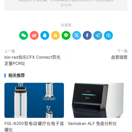
37370
分享到









上一篇
下一篇
bio-rad伯乐CFX Connect荧光
血管插管
定量PCR仪
相关推荐
FGL-6200型电动罐疗仪电子拔
Varioskan ALF 免疫分析仪
罐仪