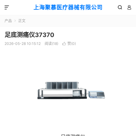
上海聚慕医疗器械有限公司



产品
正文

足底测痛仪37370
2026-05-28 10:15:12
阅读(
18
)
赞(
0
)
