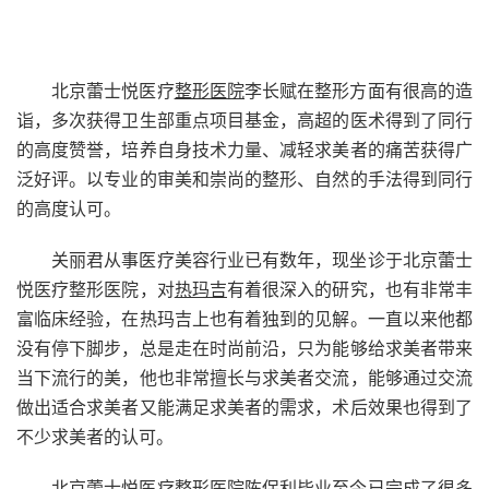
北京蕾士悦医疗
整形医院
李长赋在整形方面有很高的造
诣，多次获得卫生部重点项目基金，高超的医术得到了同行
的高度赞誉，培养自身技术力量、减轻求美者的痛苦获得广
泛好评。以专业的审美和崇尚的整形、自然的手法得到同行
的高度认可。
关丽君从事医疗美容行业已有数年，现坐诊于北京蕾士
悦医疗整形医院，对
热玛吉
有着很深入的研究，也有非常丰
富临床经验，在热玛吉上也有着独到的见解。一直以来他都
没有停下脚步，总是走在时尚前沿，只为能够给求美者带来
当下流行的美，他也非常擅长与求美者交流，能够通过交流
做出适合求美者又能满足求美者的需求，术后效果也得到了
不少求美者的认可。
北京蕾士悦医疗整形医院陈保利毕业至今已完成了很多