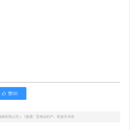
赞(
0
)

器械有限公司
»
（普通）型电动妇产、检查手术床