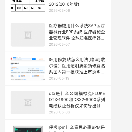
2012(2016年版) ​
2026-05-06
医疗器械用什么系统SAP医疗
器械行业ERP系统 医疗器械企
业管理软件 全球知名医疗器械
生产公司都在用
2026-05-07
医用修复贴怎么用法[路演]敷
尔佳：医用透明质酸钠修复贴
系国内第一批获准上市透明质
酸钠成分II类医用敷料贴类产品
2026-05-19
dtx是什么公司福禄克FLUKE
DTX-1800和DSX2-8000系列
电缆认证分析仪如何导出测试
报告？
2026-05-06
呼吸rpm什么意思心率BPM是