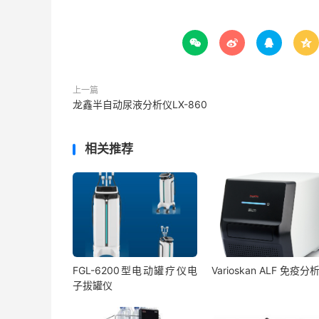




上一篇
龙鑫半自动尿液分析仪LX-860
相关推荐
FGL-6200型电动罐疗仪电
Varioskan ALF 免疫分
子拔罐仪