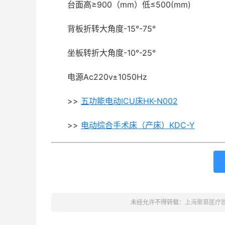
台面高≥900（mm）低≤500(mm)
背板折转大角度-15°-75°
坐板转折大角度-10°-25°
电源Ac220v±1050Hz
>>
五功能电动ICU床HK-N002
>>
电动综合手术床（产床）KDC-Y
未经允许不得转载：
上海聚慕医疗