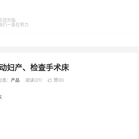
欢迎光临
我们一直在努力
动妇产、检查手术床
分类：
产品
阅读(
21
)
赞(
0
)

床