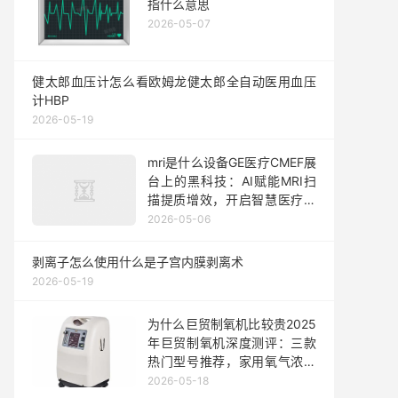
指什么意思
2026-05-07
健太郎血压计怎么看欧姆龙健太郎全自动医用血压
计HBP
2026-05-19
mri是什么设备GE医疗CMEF展
台上的黑科技：AI赋能MRI扫
描提质增效，开启智慧医疗新
时代 ｜ 走进医博会
2026-05-06
剥离子怎么使用什么是子宫内膜剥离术
2026-05-19
为什么巨贸制氧机比较贵2025
年巨贸制氧机深度测评：三款
热门型号推荐，家用氧气浓度
高且质量稳定的选择！
2026-05-18