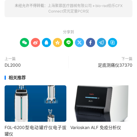
未经允许不得转载：
上海聚慕医疗器械有限公司
»
bio-rad伯乐CFX
Connect荧光定量PCR仪
分享到









上一篇
下一篇
DL2000
足底测痛仪37370
相关推荐
FGL-6200型电动罐疗仪电子拔
Varioskan ALF 免疫分析仪
罐仪