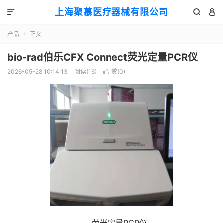
上海聚慕医疗器械有限公司



产品
正文

bio-rad伯乐CFX Connect荧光定量PCR仪
2026-05-28 10:14:13
阅读(
16
)
赞(
0
)

荧光定量PCR仪