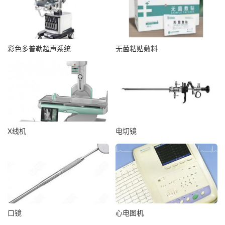
彩色多普勒超声系统
无菌粘贴敷料
X线机
电切镜
口镜
心电图机