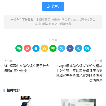
赞(
0
)

未经允许不得转载：
上海聚慕医疗器械有限公司
»
ATL超声中文怎么
读进口超声系列之飞利浦品牌
分享到









上一篇
下一篇
ATL超声中文怎么读立足于社会
avaps模式怎么读CTS论文精华
问题的事业创造
丨张立强：平均容量保证压力支
持模式无创呼吸机在睡眠呼吸疾
病的应用
相关推荐