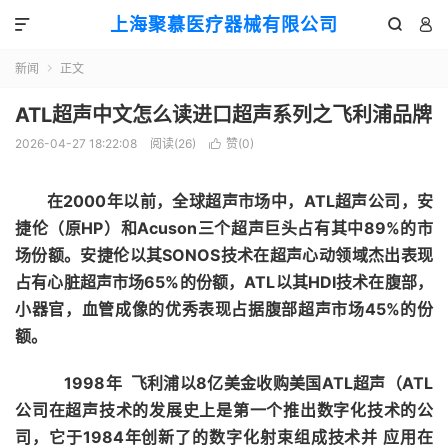
上海聚慕医疗器械有限公司



新闻
正文

ATL超声中文怎么读进口超声系列之飞利浦品牌
2026-04-27 18:22:08
阅读(
26
)
赞(
0
)

在
2000年以前
，全球超声市场中，ATL超声公司，安
捷伦（原HP）和Acuson三个超声巨头占有其中89%的市
场份额。安捷伦以其SONOS技术在超声心动领域杰出表现
占有心脏超声市场65%的份额，ATL以其HDI技术在腹部，
小器官，血管成像的优秀表现占据腹部超声市场45%的份
额。
1998年 飞利浦以8亿美金收购美国ATL超声（ATL
公司在超声技术的发展史上是第一个推出数字化技术的公
司，它于1984年创新了的数字化射束组成技术并 应用在