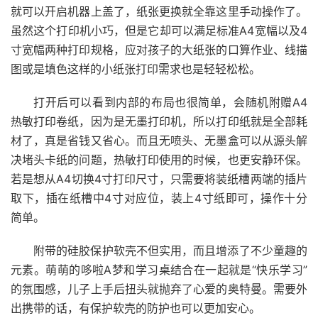
就可以开启机器上盖了，纸张更换就全靠这里手动操作了。
虽然这个打印机小巧，但是它却可以满足标准A4宽幅以及4
寸宽幅两种打印规格，应对孩子的大纸张的口算作业、线描
图或是填色这样的小纸张打印需求也是轻轻松松。
打开后可以看到内部的布局也很简单，会随机附赠A4
热敏打印卷纸，因为是无墨打印机，所以打印纸就是全部耗
材了，真是省钱又省心。而且无喷头、无墨盒可以从源头解
决堵头卡纸的问题，热敏打印使用的时候，也更安静环保。
若是想从A4切换4寸打印尺寸，只需要将装纸槽两端的插片
取下，插在纸槽中4寸对应位，装上4寸纸即可，操作十分
简单。
附带的硅胶保护软壳不但实用，而且增添了不少童趣的
元素。萌萌的哆啦A梦和学习桌结合在一起就是“快乐学习”
的氛围感，儿子上手后扭头就抛弃了心爱的奥特曼。需要外
出携带的话，有保护软壳的防护也可以更加安心。