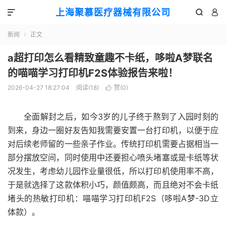
上海聚慕医疗器械有限公司



新闻
正文

a超打印怎么看精致童趣不卡纸，哆啦A梦联名
的喵喵学习打印机F2S体验报告来啦！
2026-04-27 18:27:04
阅读(
18
)
赞(
0
)

全面解封之后，如今3岁的儿子终于熬到了入园时刻的
到来，身边一圈好友告知我需要安置一台打印机，以便于应
对后续老师留的一些亲子作业。传统打印机需要占据相当一
部分摆放空间，同时使用中还要担心喷头堵塞或是卡纸等状
况发生，考虑幼儿园作业量很低，所以打印机使用率不高，
于是就选择了这款体积小巧，颜值颇高，而且绝对不会卡纸
堵头的热敏打印机：喵喵学习打印机F2S（哆啦A梦-3D立
体款）。