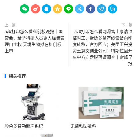









上一篇
下一篇
a超打印怎么看科创板晚报｜国
a超打印怎么看网曝富士康清退
常会：给予科研人员更大经费管
临时工、拆除多条产线设备向印
理自主权 天境生物拟在科创板
度转移，官方回应；美团王兴投
上市
资王慧文创业公司；特斯拉因开
车中方向盘脱落遭调查丨雷峰早
报
相关推荐
彩色多普勒超声系统
无菌粘贴敷料