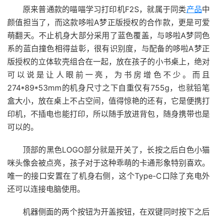
原来普通款的喵喵学习打印机F2S，就属于同类
产品
中
颜值担当了，而这款哆啦A梦正版授权的合作款，更是可爱
萌翻天。不止机身大部分采用了蓝色覆盖，与哆啦A梦同色
系的蓝白撞色相得益彰，很有识别度，与配备的哆啦A梦正
版授权的立体软壳组合在一起，放在孩子的小书桌上，绝对
可以说是让人眼前一亮，为书房增色不少。而且
274*89*53mm的机身尺寸之下自重仅有755g，也就铅笔
盒大小，放在桌上不占空间，值得惊艳的还有，它是便携打
印机，不插电也能打印，所以随手放进背包，随身携带也是
可以的。
顶部的黑色LOGO部分就是开关了，长按之后白色小猫
咪头像会被点亮，孩子对于这种乖萌的卡通形象特别喜欢。
唯一的接口安置在了机身右侧，这个Type-C口除了充电外
还可以连接电脑使用。
机器侧面的两个按钮为开盖按钮，在双键同时按下之后