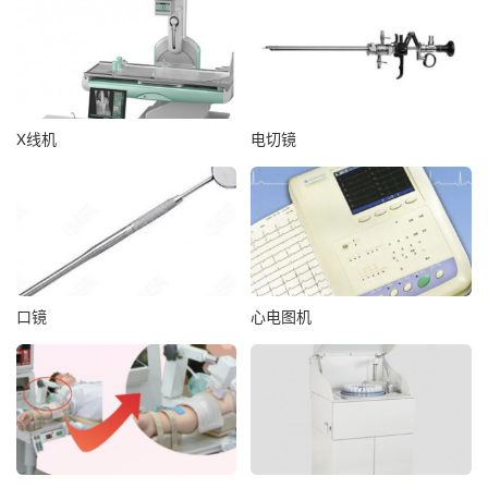
X线机
电切镜
口镜
心电图机