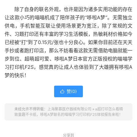
除了自身的联名外观，也许是因为诸多实用功能的存在
让这款小巧的喵喵机成了陪伴孩子的“哆啦A梦”。无需独立
供电，手机智能互联让使用场景更为宽泛，除了常规的文
件、习题打印还有丰富的学习生活模板，热敏耗材价格如今
已经被“打”到了0.15元/张也十分良心。如果你目前还在天天
手抄或者跑打印店，那么不妨看看这款无需借助电脑就能一
步到位、超萌超可爱、哆啦A梦日本官方正版授权的喵喵学
习打印机F2S，感觉真的让成人也体验到了大雄拥有哆啦A
梦的快乐！
赞(
0
)

未经允许不得转载：
上海聚慕医疗器械有限公司
»
a超打印怎么看精
致童趣不卡纸，哆啦A梦联名的喵喵学习打印机F2S体验报告来啦！
分享到