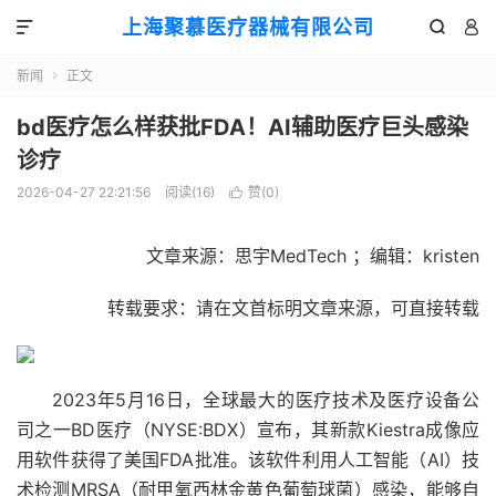
上海聚慕医疗器械有限公司



新闻
正文

bd医疗怎么样获批FDA！AI辅助医疗巨头感染
诊疗
2026-04-27 22:21:56
阅读(
16
)
赞(
0
)

文章来源：思宇MedTech ；编辑：kristen
转载要求：请在文首标明文章来源，可直接转载
2023年5月16日，全球最大的医疗技术及医疗设备公
司之一BD医疗（NYSE:BDX）宣布，其新款Kiestra成像应
用软件获得了美国FDA批准。该软件利用人工智能（AI）技
术检测MRSA（耐甲氧西林金黄色葡萄球菌）感染，能够自