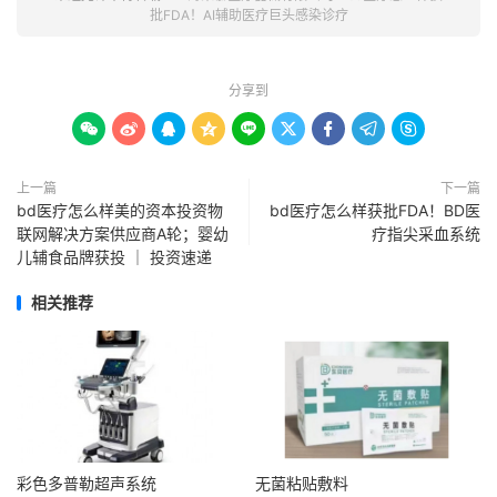
批FDA！AI辅助医疗巨头感染诊疗
分享到









上一篇
下一篇
bd医疗怎么样美的资本投资物
bd医疗怎么样获批FDA！BD医
联网解决方案供应商A轮；婴幼
疗指尖采血系统
儿辅食品牌获投 ｜ 投资速递
相关推荐
彩色多普勒超声系统
无菌粘贴敷料