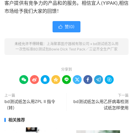
客户提供有竞争力的产品和的服务。相信宜人(YIPAK),相信
市场给予我们大家的回馈！
赞(
0
)

未经允许不得转载：
上海聚慕医疗器械有限公司
»
bd测试纸怎么用
一次性标准BD测试包Bowie Dick Test Pack／三证齐全生产厂家
分享到









上一篇
下一篇
bd测试纸怎么用ZPL Ⅱ 指令
bd测试纸怎么用乙肝病毒检测
（转）
试纸怎样使用
相关推荐