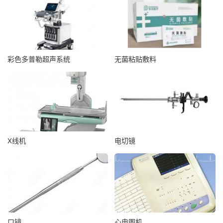
彩色多普勒超声系统
无菌粘贴敷料
X线机
电切镜
口镜
心电图机