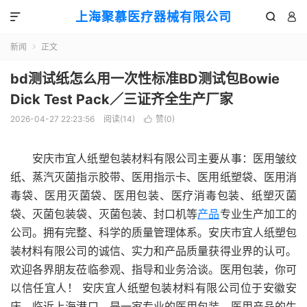
上海聚慕医疗器械有限公司



新闻
正文

bd测试纸怎么用一次性标准BD测试包Bowie
Dick Test Pack／三证齐全生产厂家
2026-04-27 22:23:56
阅读(
14
)
赞(
0
)

安庆市宜人纸塑包装材料有限公司主要从事：医用皱纹
纸、蒸汽灭菌指示胶带、医用指示卡、医用纸塑袋、医用消
毒袋、医用灭菌袋、医用包装、医疗消毒包装、纸塑灭菌
袋、灭菌包装袋、灭菌包装、封口机等
产品
专业生产加工的
公司。拥有完整、科学的质量管理体系。安庆市宜人纸塑包
装材料有限公司的诚信、实力和产品质量获得业界的认可。
欢迎各界朋友莅临参观、指导和业务洽谈。医用包装，你可
以信任宜人！ 安庆宜人纸塑包装材料有限公司位于安徽安
庆，临近上海港口，是一家专业的医用包装、医用产品的生