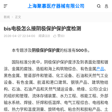
上海聚慕医疗器械有限公司



新闻
正文

bis电极怎么接阴极保护保护度检测
2026-04-27 22:34:00
阅读(
22
)
赞(
0
)

本专题涉及
阴极保护保护度
的标准有
500
条。
国际标准分类中，阴极保护保护度涉及到表面处理和镀
涂、金属的腐蚀、造船和海上构筑物综合、有色金属
产品
、
黑色金属、管道部件和管道、化工设备、石油和天然气工业
设备、有色金属、航道和港口建筑、钢铁产品、建筑物结
构、石油、石油产品和天然气储运设备、绝缘、公司(企业)
的组织和管理、流体存储装置、水力工程、核能工程、外部
输水系统、焊接、钎焊和低温焊、电气工程综合、电线和电
缆、热力学和温度测量、旋转电机、粘合剂和胶粘产品、土