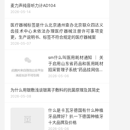
麦力声纯音听力计AD104
2026-05-14
医疗器械标签是什么北京通州查办北京联众四达义
齿技术中心未依法办理医疗器械注册许可事项变
更，生产说明书、标签不符合规定的医疗器械案
2026-05-07
sm什么叫医用耗材通知 ｜ 关
于启用山东省药品和医用耗材
招采管理子系统“药品挂网信息
管理”功能的通知
2026-05-06
为什么用银敷浅谈银离子敷料的抗菌原理及其简史
2026-05-08
什么是卡瓦牙德国有什么种植
牙品牌好？扒一下德国种植牙
十大品牌及价格
2026-05-06