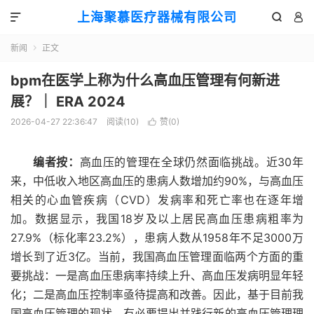
上海聚慕医疗器械有限公司



新闻
正文

bpm在医学上称为什么高血压管理有何新进
展？｜ ERA 2024
2026-04-27 22:36:47
阅读(
10
)
赞(
0
)

编者按：
高血压的管理在全球仍然面临挑战。近30年
来，中低收入地区高血压的患病人数增加约90%，与高血压
相关的心血管疾病（CVD）发病率和死亡率也在逐年增
加。数据显示，我国18岁及以上居民高血压患病粗率为
27.9%（标化率23.2%），患病人数从1958年不足3000万
增长到了近3亿。当前，我国高血压管理面临两个方面的重
要挑战：一是高血压患病率持续上升、高血压发病明显年轻
化；二是高血压控制率亟待提高和改善。因此，基于目前我
国高血压管理的现状，有必要提出并践行新的高血压管理理