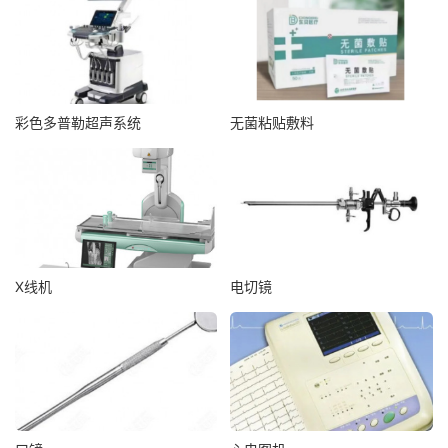
彩色多普勒超声系统
无菌粘贴敷料
X线机
电切镜