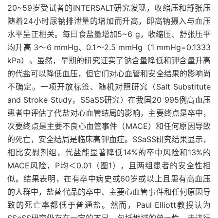
20~59岁受试者的INTERSALT研究发现，收缩压和舒张压
随着24小时尿钠排泄量的增加而升高，即高钠摄入与血压
水平呈正相关。每日食盐量增加5~6 g，收缩压、舒张压平
均升高 3～6 mmHg、0.1～2.5 mmHg（1 mmHg=0.1333
kPa）。虽然，早期的研究证实了钠含量降低和钾含量升高
的代盐可以降低血压，但它们对心血管和安全结果的影响尚
不确定。一项开放标签、随机对照研究（Salt Substitute
and Stroke Study，SSaSS研究）在我国20 995例高血压
患者中评估了代盐对心血管结局的影响，主要终点是卒中，
次要终点是主要不良心血管事件（MACE）和任何原因导致
的死亡，安全结局是临床高钾血症。SSaSS研究结果显示，
相比安慰剂组，代盐能显著降低14%的卒中风险和13%的
MACE风险，P均＜0.01（图1），且两组患者的安全性相
似。结果表明，在有卒中病史或60岁或以上且患有高血压
的人群中，盐替代品的卒中、主要心血管事件和任何原因导
致的死亡率都低于普通盐。然而，Paul Elliott教授认为