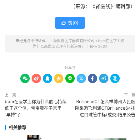
（来源：
《肾医线》编辑部）
赞(
0
)

未经允许不得转载：
上海聚慕医疗器械有限公司
»
bpm在医学上称
为什么高血压管理有何新进展？｜ ERA 2024
分享到









上一篇
下一篇
bpm在医学上称为什么胎心持续
BrillianceCT怎么样博州人民医
低于这个值，宝宝竟在子宫里
院采购飞利浦CTBrilliance64排
“早搏”了
进口球管中标(成交)结果公告
相关推荐