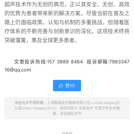
超声技术作为无创的典范，正以其安全、无创、高效
的优势为患者带来新的解决方案。尽管当前在普及之
路上仍面临政策、认知与机制的多重挑战，但随着医
疗体系的不断完善与创新意识的深化，这项技术终将
突破藩篱，惠及全球更多患者。
关键词：
文章投诉热线:157 3889 8464 投诉邮箱:7983347
16@qq.com
赞(
0
)

未经允许不得转载：
上海聚慕医疗器械有限公司
»
china hospeq怎
么读China-Hospeq 2025：海扶科技以“无创治疗”方案守护生命健
康，深化国际合作
分享到