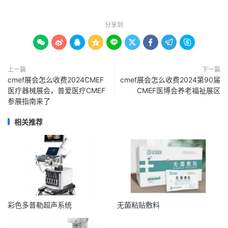
分享到









上一篇
下一篇
cmef展会怎么收费2024CMEF
cmef展会怎么收费2024第90届
医疗器械展会，普爱医疗CMEF
CMEF医博会养老福祉展区
参展指南来了
相关推荐
彩色多普勒超声系统
无菌粘贴敷料