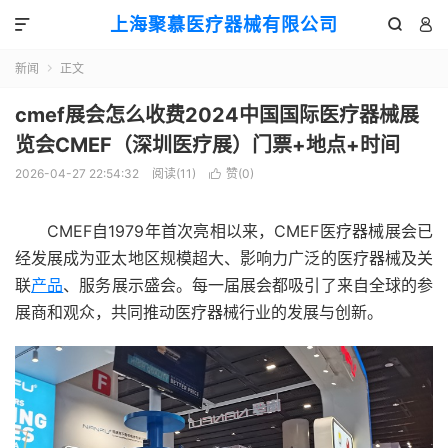
上海聚慕医疗器械有限公司



新闻
正文

cmef展会怎么收费2024中国国际医疗器械展
览会CMEF（深圳医疗展）门票+地点+时间
2026-04-27 22:54:32
阅读(
11
)
赞(
0
)

CMEF自1979年首次亮相以来，CMEF医疗器械展会已
经发展成为亚太地区规模超大、影响力广泛的医疗器械及关
联
产品
、服务展示盛会。每一届展会都吸引了来自全球的参
展商和观众，共同推动医疗器械行业的发展与创新。