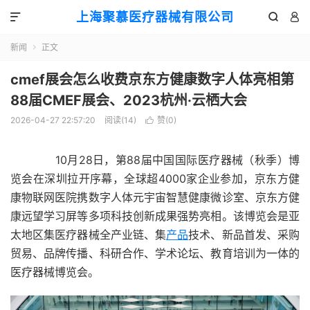
上海聚慕医疗器械有限公司



新闻
正文

cmef展会怎么收费京东方健康数字人体亮相第
88届CMEF展会、2023杭州·云栖大会
2026-04-27 22:57:20
阅读(
14
)
赞(
0
)

10月28日，第88届中国国际医疗器械（秋季）博
览会在深圳拉开序幕，全球超4000家企业参加，京东方健
康物联网医院携数字人体元宇宙智慧健康微诊室、京东方健
康远望学习屏等多项科技创新成果强势亮相。该博览会是亚
太地区集医疗器械全产业链、集
产品
技术、新品首发、采购
贸易、品牌传播、科研合作、学术论坛、教育培训为一体的
医疗器械博览会。