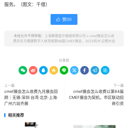
服务。（图文：千億）
赞(
0
)

未经允许不得转载：
上海聚慕医疗器械有限公司
»
cmef展会怎么收
费京东方健康数字人体亮相第88届CMEF展会、2023杭州·云栖大会
分享到









上一篇
下一篇
cmef展会怎么收费九月展会回
cmef展会怎么收费以第84届
顾｜无锡·深圳·台湾·北京·上海·
CMEF展会为契机，市区联动招
广州六站齐展
商引资
相关推荐