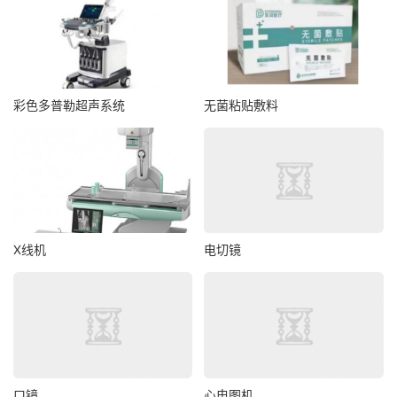
彩色多普勒超声系统
无菌粘贴敷料
X线机
电切镜
口镜
心电图机