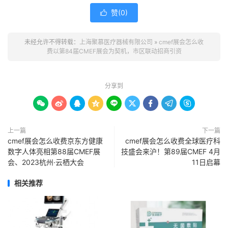
赞(
0
)

未经允许不得转载：
上海聚慕医疗器械有限公司
»
cmef展会怎么收
费以第84届CMEF展会为契机，市区联动招商引资
分享到









上一篇
下一篇
cmef展会怎么收费京东方健康
cmef展会怎么收费全球医疗科
数字人体亮相第88届CMEF展
技盛会来沪！第89届CMEF 4月
会、2023杭州·云栖大会
11日启幕
相关推荐