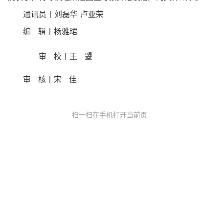
通讯员丨刘磊华 卢亚荣
编 辑丨杨雅珺
审 校丨王 曌
审 核丨宋 佳
扫一扫在手机打开当前页