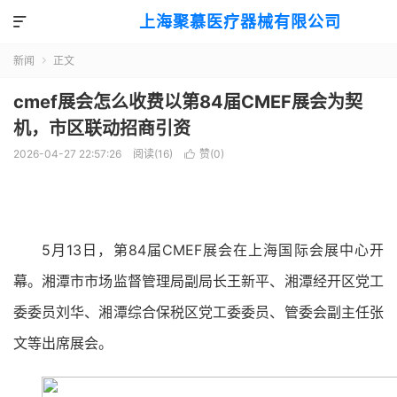
上海聚慕医疗器械有限公司

新闻
正文

cmef展会怎么收费以第84届CMEF展会为契
机，市区联动招商引资
2026-04-27 22:57:26
阅读(
16
)
赞(
0
)

5月13日，第84届CMEF展会在上海国际会展中心开
幕。湘潭市市场监督管理局副局长王新平、湘潭经开区党工
委委员刘华、湘潭综合保税区党工委委员、管委会副主任张
文等出席展会。