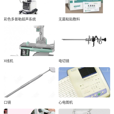
彩色多普勒超声系统
无菌粘贴敷料
X线机
电切镜
口镜
心电图机