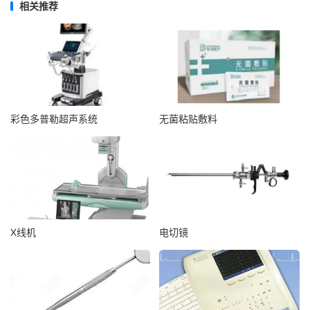
相关推荐
彩色多普勒超声系统
无菌粘贴敷料
X线机
电切镜