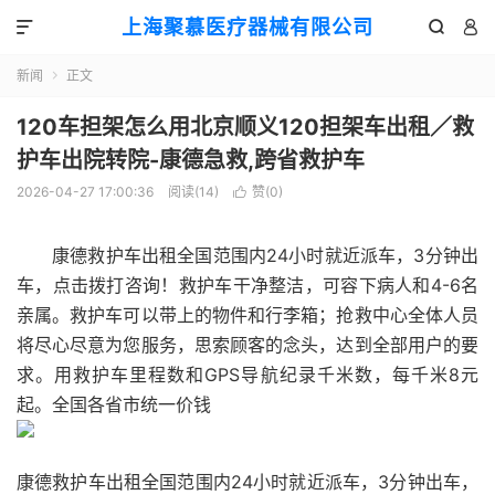
上海聚慕医疗器械有限公司



新闻
正文

120车担架怎么用北京顺义120担架车出租／救
护车出院转院-康德急救,跨省救护车
2026-04-27 17:00:36
阅读(
14
)
赞(
0
)

康德救护车出租全国范围内24小时就近派车，3分钟出
车，点击拨打咨询！救护车干净整洁，可容下病人和4-6名
亲属。救护车可以带上的物件和行李箱；抢救中心全体人员
将尽心尽意为您服务，思索顾客的念头，达到全部用户的要
求。用救护车里程数和GPS导航纪录千米数，每千米8元
起。全国各省市统一价钱
康德救护车出租全国范围内24小时就近派车，3分钟出车，