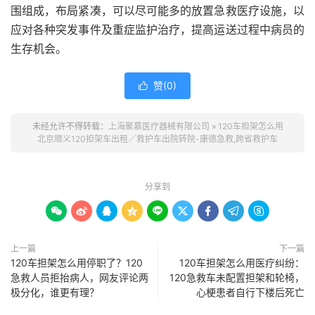
围组成，布局紧凑，可以尽可能多的放置急救医疗设施，以
应对各种突发事件及重症监护治疗，提高运送过程中病员的
生存机会。
赞(
0
)

未经允许不得转载：
上海聚慕医疗器械有限公司
»
120车担架怎么用
北京顺义120担架车出租／救护车出院转院-康德急救,跨省救护车
分享到









上一篇
下一篇
120车担架怎么用停职了？120
120车担架怎么用医疗纠纷：
急救人员拒抬病人，网友评论两
120急救车未配置担架和轮椅，
极分化，谁更有理？
心梗患者自行下楼后死亡