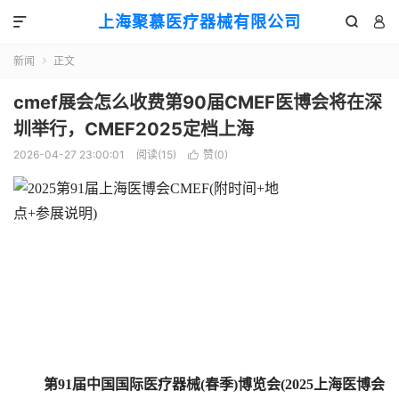
上海聚慕医疗器械有限公司



新闻
正文

cmef展会怎么收费第90届CMEF医博会将在深
圳举行，CMEF2025定档上海
2026-04-27 23:00:01
阅读(
15
)
赞(
0
)

第91届中国国际医疗器械(春季)博览会(2025上海医博会