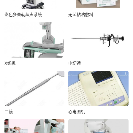
彩色多普勒超声系统
无菌粘贴敷料
X线机
电切镜
口镜
心电图机