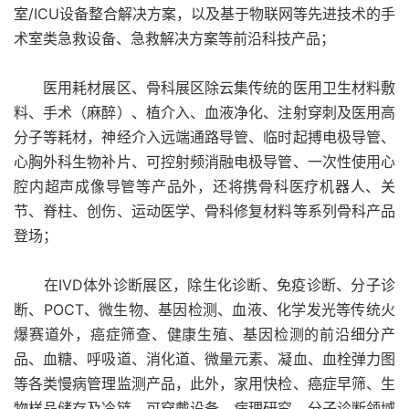
室/ICU设备整合解决方案，以及基于物联网等先进技术的手
术室类急救设备、急救解决方案等前沿科技产品；
医用耗材展区、骨科展区除云集传统的医用卫生材料敷
料、手术（麻醉）、植介入、血液净化、注射穿刺及医用高
分子等耗材，神经介入远端通路导管、临时起搏电极导管、
心胸外科生物补片、可控射频消融电极导管、一次性使用心
腔内超声成像导管等产品外，还将携骨科医疗机器人、关
节、脊柱、创伤、运动医学、骨科修复材料等系列骨科产品
登场；
在IVD体外诊断展区，除生化诊断、免疫诊断、分子诊
断、POCT、微生物、基因检测、血液、化学发光等传统火
爆赛道外，癌症筛查、健康生殖、基因检测的前沿细分产
品、血糖、呼吸道、消化道、微量元素、凝血、血栓弹力图
等各类慢病管理监测产品，此外，家用快检、癌症早筛、生
物样品储存及冷链、可穿戴设备、病理研究、分子诊断领域