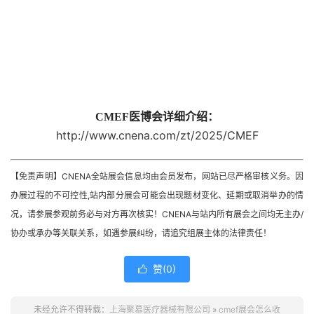
CMEF医博会详细介绍：
http://www.cnena.com/zt/2025/CMEF
【免责声明】CNENA全站展会信息均由会员发布，网站已尽严格审核义务。因
办展过程的不可控性,站内部分展会可能会出现题材变化、延期或取消举办的情
况，请参展参观前务必与对方再次核实！CNENA与站内所有展会之间均无主办/
协办或承办等关联关系，如遇参展纠纷，请追究组展主体的法律责任！
赞(
0
)

未经允许不得转载：
上海聚慕医疗器械有限公司
»
cmef展会怎么收