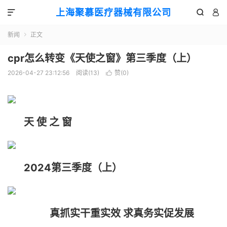
上海聚慕医疗器械有限公司



新闻
正文

cpr怎么转变《天使之窗》第三季度（上）
2026-04-27 23:12:56
阅读(
13
)
赞(
0
)

天 使 之 窗
2024第三季度（上）
真抓实干重实效 求真务实促发展