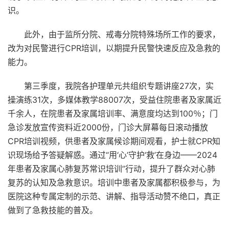
识。
此外，由于监所分院、戒毒分院特殊场所工作的要求，
改为对民警进行CPR培训，以期提升民警快速反应及急救的
能力。
第三季度，我院各护理单元共组织专题讲座27次，实
操演练31次，多媒体教学88007次，受益住院患者及家属近
千余人，在院患者及家属培训率、满意度均达到100％；
门
急诊发放宣传资料近2000份，门诊大屏幕每日滚动播放
CPR培训视频，供患者及家属候诊期间观看，护士就CPR知
识现场给予答疑解惑。
通过“用‘心’守护‘救’在身边——2024
年患者及家属心肺复苏常识培训”行动，提升了群众对心肺
复苏的认知及急救意识。
培训中患者及家属都积极参与，为
医院这种专属定制的示范、讲解、指导活动赞不绝口，真正
做到了急救技能的普及。