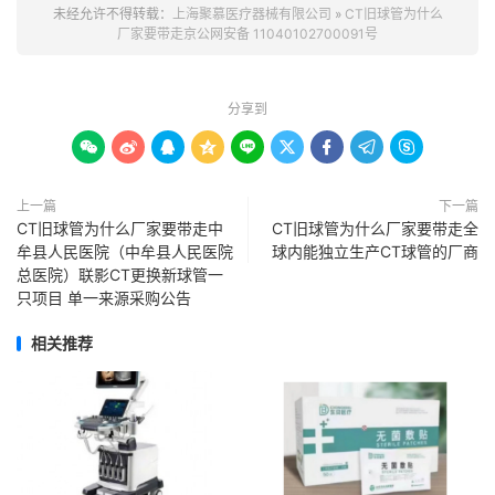
未经允许不得转载：
上海聚慕医疗器械有限公司
»
CT旧球管为什么
厂家要带走京公网安备 11040102700091号
分享到









上一篇
下一篇
CT旧球管为什么厂家要带走中
CT旧球管为什么厂家要带走全
牟县人民医院（中牟县人民医院
球内能独立生产CT球管的厂商
总医院）联影CT更换新球管一
只项目 单一来源采购公告
相关推荐