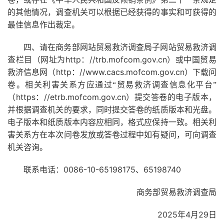
的其他情况，调查机关可以根据已经获得的事实和可获得的
最佳信息作出裁定。
四、请在商务部网站贸易救济调查局子网站贸易救济调
http
//trb.mofcom.gov.cn
查栏目（网址为
：
）或中国贸易
http
//www.cacs.mofcom.gov.cn
救济信息网（
：
）下载问
卷。相关利害关系方应通过“贸易救济调查信息化平台”
https
//etrb.mofcom.gov.cn
（
：
）提交答卷的电子版本，
并根据调查机关的要求，同时提交答卷的纸质版本和光盘。
电子版本和纸质版本内容应相同，格式应保持一致。相关利
害关系方在本次问卷发放或答卷过程中如有疑问，可向调查
机关咨询。
0086-10-65198175
65198740
联系电话：
、
商务部贸易救济调查局
2025
4
29
年
月
日