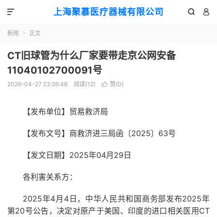
上海聚慕医疗器械有限公司



新闻
正文

CT旧球管为什么厂家要带走京公网安备
11040102700091号
2026-04-27 23:26:48
阅读(
12
)
赞(
0
)

【发布单位】贸易救济局
2025
63
【发布文号】商救济进三局函〔
〕
号
2025
04
29
【发文日期】
年
月
日
各利害关系方：
2025
4
4
2025
年
月
日，中华人民共和国商务部发布
年
20
CT
第
号公告，决定对原产于美国、印度的进口相关医用