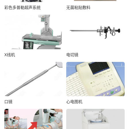
彩色多普勒超声系统
无菌粘贴敷料
X线机
电切镜
口镜
心电图机