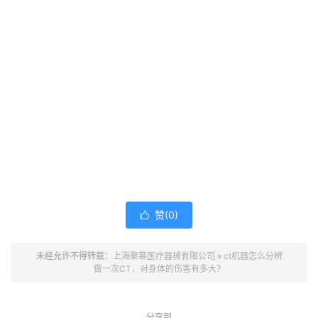
赞(
0
)

未经允许不得转载：
上海聚慕医疗器械有限公司
»
ct机器怎么分辨
做一次CT，对身体的伤害有多大？
分享到