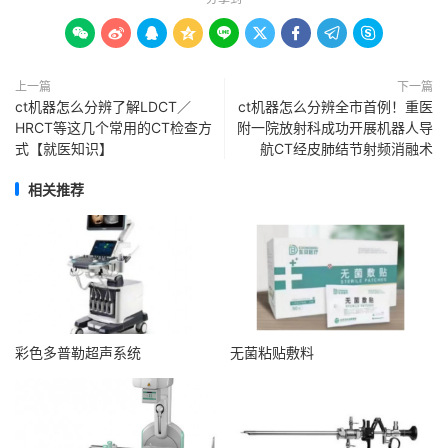









上一篇
下一篇
ct机器怎么分辨了解LDCT／
ct机器怎么分辨全市首例！重医
HRCT等这几个常用的CT检查方
附一院放射科成功开展机器人导
式【就医知识】
航CT经皮肺结节射频消融术
相关推荐
彩色多普勒超声系统
无菌粘贴敷料