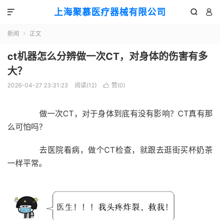
上海聚慕医疗器械有限公司



新闻
正文

ct机器怎么分辨做一次CT，对身体的伤害有多
大？
2026-04-27 23:31:23
阅读(
12
)
赞(
0
)

做一次CT，对于身体到底有没有影响？CT真有那
么可怕吗？
去医院看病，
做个CT检查，就跟去逛街买杯奶茶
一样平常。