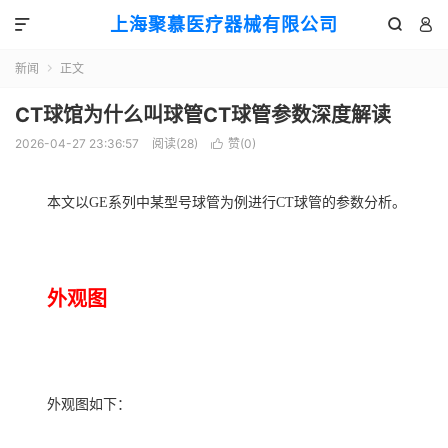
上海聚慕医疗器械有限公司



新闻
正文

CT球馆为什么叫球管CT球管参数深度解读
2026-04-27 23:36:57
阅读(
28
)
赞(
0
)

本文以
GE系列中某型号球管为例进行CT球管的参数分析。
外观图
外观图如下：