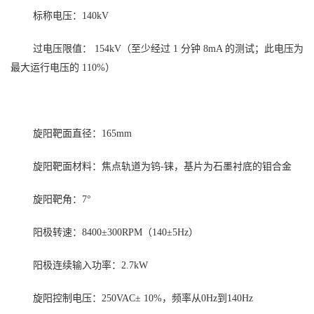
标称电压：
140kV
过电压限值
：
154kV
（
至少经过
1 分钟 8mA 的测试
；
此电压为
最大运行电压的
110%
）
旋阳靶面直径：
165mm
旋阳靶面材料：焦点轨道为钨
-铼，基片为石墨衬底的钼合金
旋阳靶角：
7°
阳极转速：
8400±300RPM（140±5Hz）
阳极连续输入功率：
2.7kW
旋阳控制电压：
250VAC± 10%
，
频率从
0Hz到140Hz