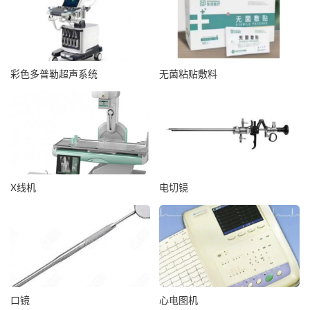
彩色多普勒超声系统
无菌粘贴敷料
X线机
电切镜
口镜
心电图机