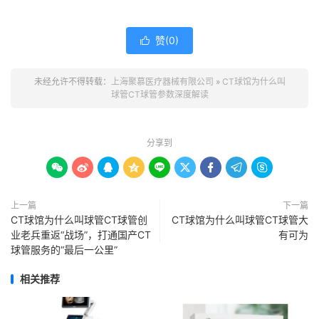
赞(
0
)

未经允许不得转载：
上海聚慕医疗器械有限公司
»
CT球馆为什么叫
球管CT球管参数深度解读
分享到









上一篇
下一篇
CT球馆为什么叫球管CT球管创
CT球馆为什么叫球管CT球管大
业老兵重返“战场”，打通国产CT
有可为
球管服务的“最后一公里”
相关推荐