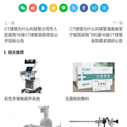









上一篇
下一篇
CT球馆为什么叫球管沙湾市人
CT球馆为什么叫球管海南省安
民医院16排CT球管采购项目公
宁医院采购飞利浦16排CT球管
开招标公告
采购需求调研公告
相关推荐
彩色多普勒超声系统
无菌粘贴敷料