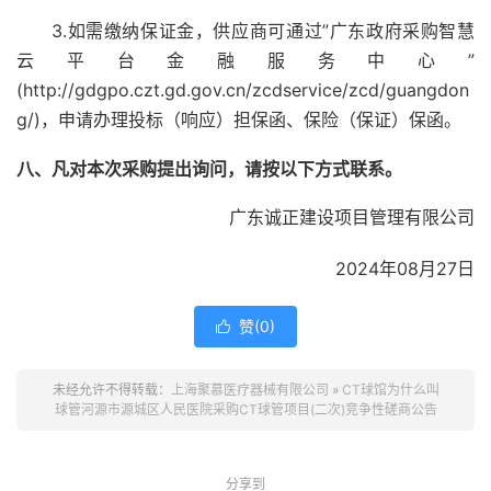
3.如需缴纳保证金，供应商可通过”广东政府采购智慧
云平台金融服务中心”
(http://gdgpo.czt.gd.gov.cn/zcdservice/zcd/guangdon
g/)，申请办理投标（响应）担保函、保险（保证）保函。
八、凡对本次采购提出询问，请按以下方式联系。
广东诚正建设项目管理有限公司
2024年08月27日
赞(
0
)

未经允许不得转载：
上海聚慕医疗器械有限公司
»
CT球馆为什么叫
球管河源市源城区人民医院采购CT球管项目(二次)竞争性磋商公告
分享到