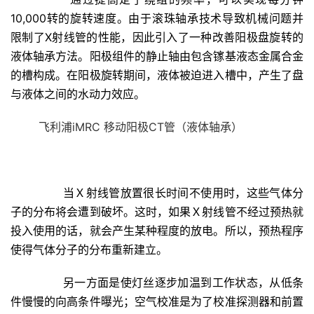
10,000转的旋转速度。由于滚珠轴承技术导致机械问题并
限制了X射线管的性能，因此引入了一种改善阳极盘旋转的
液体轴承方法。阳极组件的静止轴由包含镓基液态金属合金
的槽构成。在阳极旋转期间，液体被迫进入槽中，产生了盘
与液体之间的水动力效应。
飞利浦iMRC 移动阳极CT管（液体轴承）
当Ｘ射线管放置很长时间不使用时，这些气体分
子的分布将会遭到破坏。这时，如果Ｘ射线管不经过预热就
投入使用的话，就会产生某种程度的放电。所以，预热程序
使得气体分子的分布重新建立。
另一方面是使灯丝逐步加温到工作状态
，
从低条
件慢慢的向高条件曝光
；
空气校准是为了校准探测器和前置