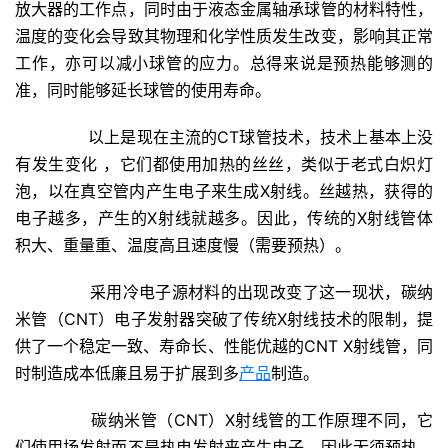
放大器的工作点
，同时
由于液态金属轴承球管的材料特性，
温度的变化会导致其物理和化学性质发生改变，影响其正常
工作
，亦可以减小球管的应力。总得来说是预热能够测的
准，同时能够延长球管的使用寿命。
以上是现在主流的CT球管技术，技术上基本上没
有发生变化 ，它们都使用加热的丝丝，类似于老式白炽灯
泡，以在真空管内产生电子来生成X射线。丝越热，获得的
电子越多，产生的X射线就越多。因此，传统的X射线管体
积大、重量重、温度高且速度慢（需要预热）。
采用冷电子源材料的出现改变了这一现状，碳纳
米管（CNT）电子发射器突破了传统X射线技术的限制，提
供了一个稳定一致、寿命长、性能优越的CNT X射线管，同
时制造成本低廉且易于扩展到多
产品
制造。
碳纳米管（CNT）X射线管的工作原理不同，它
们使用场发射而不是热电发射来产生电子，因此无须预热，