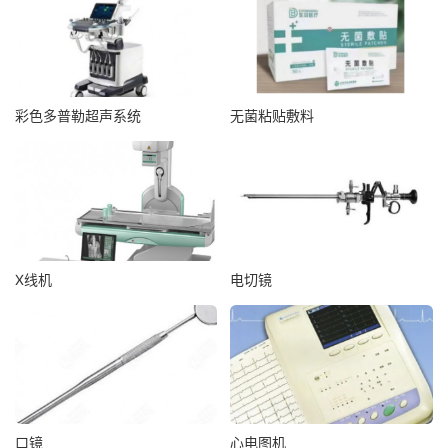
彩色多普勒超声系统
无菌粘贴敷料
X线机
电切镜
口镜
心电图机