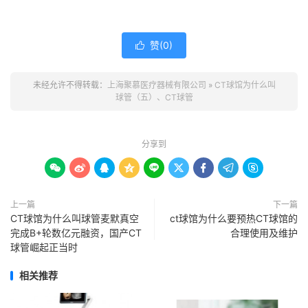
赞(
0
)

未经允许不得转载：
上海聚慕医疗器械有限公司
»
CT球馆为什么叫
球管（五）、CT球管
分享到









上一篇
下一篇
CT球馆为什么叫球管麦默真空
ct球馆为什么要预热CT球馆的
完成B+轮数亿元融资，国产CT
合理使用及维护
球管崛起正当时
相关推荐