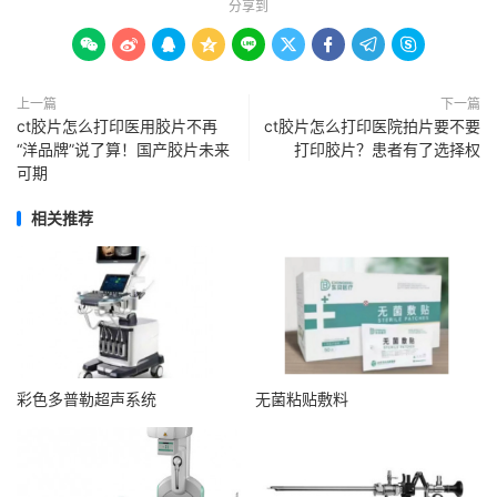
分享到









上一篇
下一篇
ct胶片怎么打印医用胶片不再
ct胶片怎么打印医院拍片要不要
“洋品牌”说了算！国产胶片未来
打印胶片？患者有了选择权
可期
相关推荐
彩色多普勒超声系统
无菌粘贴敷料