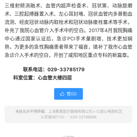
三维射频消融术、血管内超声检查术、冠状第、动脉旋磨
术、三腔起搏器置入术、左心耳封堵、冠状血管内多普勒血
流测、经皮冠状动脉内取栓术和冠状动脉瘘栓塞术等手术，
补充了我院心血管介入手术中的空白。2017年4月我院胸痛
中心通过国家认证后，急诊PCI手术量剧增、技术更加娴
熟，为更多的急性胸痛患者带来了福音，填补了我市心血管
急诊介入手术的空白，开创了咸阳地区重点专科的新篇章。
联系电话：029-33785179
科室位置：心血管大楼四层
赞(
0
)

未经允许不得转载：
上海聚慕医疗器械有限公司
»
12道心电图机怎
么安装967120 ／ 029-33766666