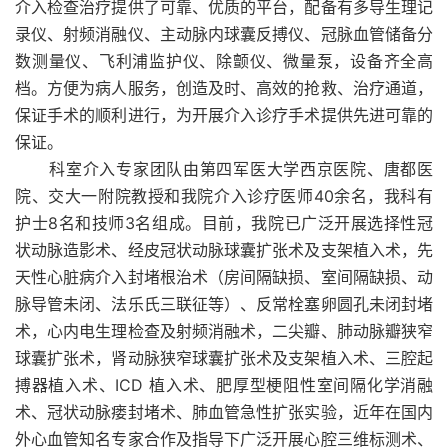
介入检查治疗提供了可靠、优质的平台，配备有多导生理记
录仪、射频消融仪、主动脉内球囊反搏仪、冠脉血管储备分
数测量仪、飞利浦监护仪、除颤仪、微量泵，设备齐全高
档。方便为病人服务，创造及时、高效的抢救、治疗通道，
保证手术的顺利进行，为开展介入诊疗手术提供先进可靠的
保证。
科室介入专家团队由第四军医大学西京医院、唐都医
院、交大一附院教授和我院介入诊疗医师40余名，我科有
护士8名和技师3名组成。目前，我院已广泛开展选择性冠
状动脉造影术、经皮冠状动脉球囊扩张术及支架植入术，先
天性心脏病介入封堵根治术（房间隔缺损、室间隔缺损、动
脉导管未闭、法乐氏三联征等）、反常栓塞卵圆孔未闭封堵
术，心内电生理检查及射频消融术，二尖瓣、肺动脉瓣狭窄
球囊扩张术，肾动脉狭窄球囊扩张术及支架植入术、三腔起
搏器植入术、ICD 植入术、肥厚型梗阻性室间隔化学消融
术、冠状动脉瘘封堵术、肺血管急性扩张实验，近年在国内
外心血管知名专家合作及指导下广泛开展心腔三维标测术、