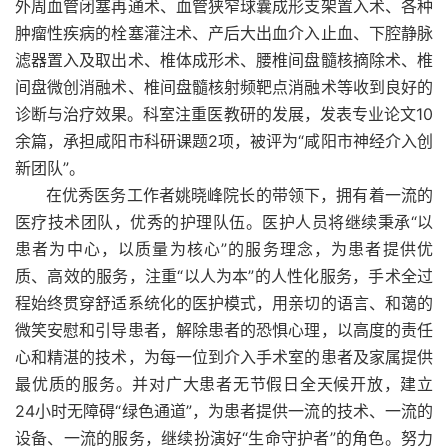
外周血管闭塞再通术、血管狭窄球囊成形支架置入术、各种
肿瘤性疾病的栓塞灌注术、产后大出血介入止血、下腔静脉
滤器置入及取出术、椎体成形术、腰椎间盘髓核摘除术、椎
间盘微创消融术、椎间盘髓核射频靶点消融术等收到良好的
诊断与治疗效果。科室注重医教研的发展，发表专业论文10
余篇，承担咸阳市科研课题2项，被评为“咸阳市神经介入创
新团队”。
在优秀医务工作者姚晓峰院长的带领下，拥有着一流的
医疗技术团队，优秀的护理队伍。医护人员将继续秉承“以
患者为中心，以质量为核心”的服务理念，为患者提供优
质、高效的服务，注重“以人为本”的人性化服务，手术全过
程始终贯穿舒适系统化的医护模式，用亲切的语言、和蔼的
微笑安慰和引导患者，解除患者的恐惧心理，以高度的责任
心和精湛的技术，为每一位到介入手术室的患者及家属提供
最优质的服务。并对广大患者无节假日全天候开放，建立
24小时无障碍“绿色通道”，为患者提供一流的技术、一流的
设备、一流的服务，继续扮演好“生命守护者”的角色。努力