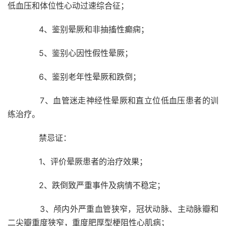
低血压和体位性心动过速综合征；
4、鉴别晕厥和非抽搐性癫痫；
5、鉴别心因性假性晕厥；
6、鉴别老年性晕厥和跌倒；
7、血管迷走神经性晕厥和直立位低血压患者的训
练治疗。
禁忌证：
1、评价晕厥患者的治疗效果；
2、跌倒致严重事件及病情不稳定；
3、颅内外严重血管狭窄，冠状动脉、主动脉瓣和
二尖瓣重度狭窄，重度肥厚型梗阻性心肌病；