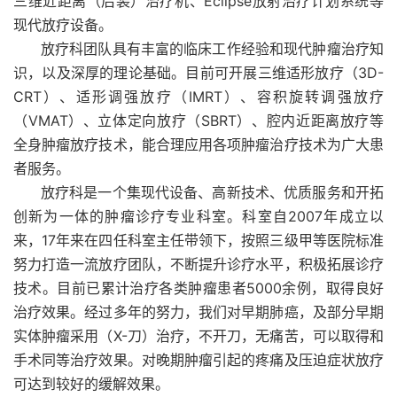
三维近距离（后装）治疗机、Eclipse放射治疗计划系统等
现代放疗设备。
放疗科团队具有丰富的临床工作经验和现代肿瘤治疗知
识，以及深厚的理论基础。目前可开展三维适形放疗（3D-
CRT）、适形调强放疗（IMRT）、容积旋转调强放疗
（VMAT）、立体定向放疗（SBRT）、腔内近距离放疗等
全身肿瘤放疗技术，能合理应用各项肿瘤治疗技术为广大患
者服务。
放疗科是一个集现代设备、高新技术、优质服务和开拓
创新为一体的肿瘤诊疗专业科室。科室自2007年成立以
来，17年来在四任科室主任带领下，按照三级甲等医院标准
努力打造一流放疗团队，不断提升诊疗水平，积极拓展诊疗
技术。目前已累计治疗各类肿瘤患者5000余例，取得良好
治疗效果。经过多年的努力，我们对早期肺癌，及部分早期
实体肿瘤采用（X-刀）治疗，不开刀，无痛苦，可以取得和
手术同等治疗效果。对晚期肿瘤引起的疼痛及压迫症状放疗
可达到较好的缓解效果。