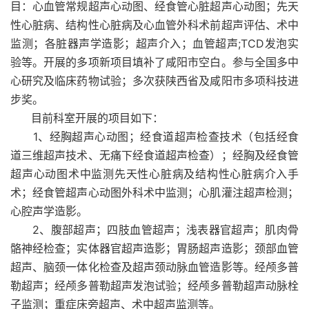
目：心血管常规超声心动图、经食管心脏超声心动图；先天
性心脏病、结构性心脏病及心血管外科术前超声评估、术中
监测；各脏器声学造影；超声介入；血管超声;TCD发泡实
验等。开展的多项新项目填补了咸阳市空白。参与全国多中
心研究及临床药物试验；多次获陕西省及咸阳市多项科技进
步奖。
目前科室开展的项目如下：
1、经胸超声心动图；经食道超声检查技术（包括经食
道三维超声技术、无痛下经食道超声检查）；经胸及经食管
超声心动图术中监测先天性心脏病及结构性心脏病介入手
术；经食管超声心动图外科术中监测；心肌灌注超声检测；
心腔声学造影。
2、腹部超声；四肢血管超声；浅表器官超声；肌肉骨
骼神经检查；实体器官超声造影；胃肠超声造影；颈部血管
超声、脑颈一体化检查及超声颈动脉血管造影等。经颅多普
勒超声；经颅多普勒超声发泡试验；经颅多普勒超声动脉栓
子监测；重症床旁超声、术中超声监测等。