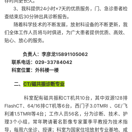
存时间更长久。
3、我科提供24小时×7天的优质服务，门、急诊患者检
查结束后30分钟出具诊断报告。
随着科学技术的不断发展，放射科设备的不断更新，我
们全体工作人员将与时俱进，为广大患者提供优质、高效、
贴心、放心的服务。
负责人：李彦龙15891105062
联系电话：029-33784042
科室位置：外科楼一楼
二、
CT/磁共振诊断专业
科室配有磁共振和CT机共10台，其中双源128排
FlashCT、64/16排CT机等6台，西门子3.0TMRI 、GE/飞
利浦1.5TMRI等4台；工作人员56名，分为诊断、技术、护
理3个小组，常年聘请著名影像专家董季平教授为技术指
导，每周六坐诊、授课；科室为国家住培放射专业基地、咸