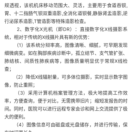
规透视，该机机床移动范围大、灵活，主要用于食道吞钡,
胃、十二指肠气钡双重造影,全消化道钡餐,静脉肾盂造影,逆
行泌尿系造影,T管造影等特殊造影检查。
2、数字化X光机（即DR）：直接数字化X线摄影系
统，相对于传统的X线摄片具有新的优势：
（1）该系统分辩率高，图像清晰、细腻，可早期发现
细微病变。如在胸部疾病诊断中，孤立结节、支气管扩张、
肺结核、间质性肺疾病等，图像质量明显优于常规X线检
查；
（2）降低X线辐射量，可多体位摄影，实时显示数字图
像，防止重照；
（3）采用计算机档案管理方法，极大地提高工作效
率，方便查询，便于对比，无需携带旧片；缩短发报告的
时
间。同时，医院可以进行远程专家会诊和网上交流提供了极
大的便利。
（4）图像信息可由磁盘或光盘储存，并进行传输，保