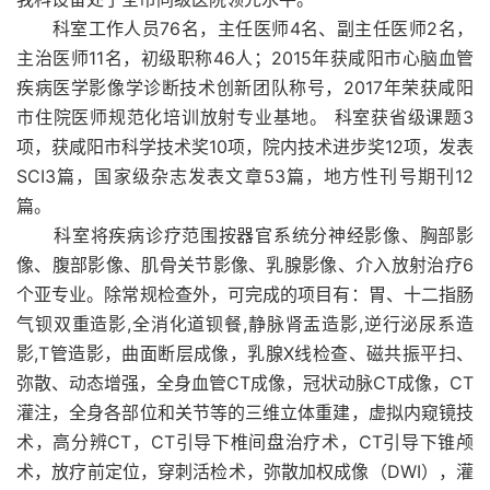
科室工作人员76名，主任医师4名、副主任医师2名，
主治医师11名，初级职称46人；2015年获咸阳市心脑血管
疾病医学影像学诊断技术创新团队称号，2017年荣获咸阳
市住院医师规范化培训放射专业基地。 科室获省级课题3
项，获咸阳市科学技术奖10项，院内技术进步奖12项，发表
SCI3篇，国家级杂志发表文章53篇，地方性刊号期刊12
篇。
科室将疾病诊疗范围按器官系统分神经影像、胸部影
像、腹部影像、肌骨关节影像、乳腺影像、介入放射治疗6
个亚专业。除常规检查外，可完成的项目有：胃、十二指肠
气钡双重造影,全消化道钡餐,静脉肾盂造影,逆行泌尿系造
影,T管造影，曲面断层成像，乳腺X线检查、磁共振平扫、
弥散、动态增强，全身血管CT成像，冠状动脉CT成像，CT
灌注，全身各部位和关节等的三维立体重建，虚拟内窥镜技
术，高分辨CT，CT引导下椎间盘治疗术，CT引导下锥颅
术，放疗前定位，穿刺活检术，弥散加权成像（DWI），灌