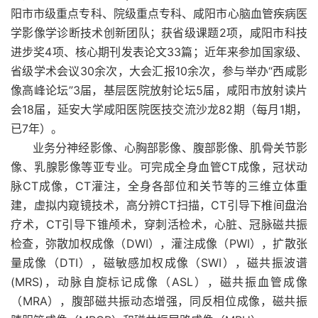
阳市市级重点专科、院级重点专科、咸阳市心脑血管疾病医
学影像学诊断技术创新团队；获省级课题2项，咸阳市科技
进步奖4项、核心期刊发表论文33篇；近年来参加国家级、
省级学术会议30余次，大会汇报10余次，参与举办“西咸影
像高峰论坛”3届，基层医院放射论坛5届，咸阳市放射读片
会18届，延安大学咸阳医院医技交流沙龙82期（每月1期，
已7年）。
业务分神经影像、心胸部影像、腹部影像、肌骨关节影
像、乳腺影像等亚专业。可完成全身血管CT成像，冠状动
脉CT成像，CT灌注，全身各部位和关节等的三维立体重
建，虚拟内窥镜技术，高分辨CT扫描，CT引导下椎间盘治
疗术，CT引导下锥颅术，穿刺活检术，心脏、冠脉磁共振
检查，弥散加权成像（DWI），灌注成像（PWI），扩散张
量成像（DTI），磁敏感加权成像（SWI），磁共振波谱
(MRS)，动脉自旋标记成像（ASL），磁共振血管成像
（MRA），腹部磁共振动态增强，同反相位成像，磁共振