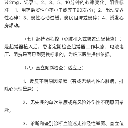
过2mg，记录1、2、3、5、10分钟的心率变化。阳性标
准： 1、用药后窦性心率小于或等于90次/分；2、出现交界
性心律；3、窦性心动过缓，窦房阻滞或窦停；4、诱发心
房颤动。
（七）起搏器程控（心脏植入式装置适配检查）：
是起搏器植入后，患者定期检查起搏器工作状态，电池电
压、阻抗是否已到更换标准的，为临床医生提供依据。
（八）直立倾斜检查：适应证：
1、反复不明原因晕厥（有或无结构性心脏病，排
除心原性晕厥）；
2、无先兆的单次晕厥或高风险外伤性不明原因晕
厥；
3、诊断和鉴别诊断血管迷走神经性晕厥、直立位