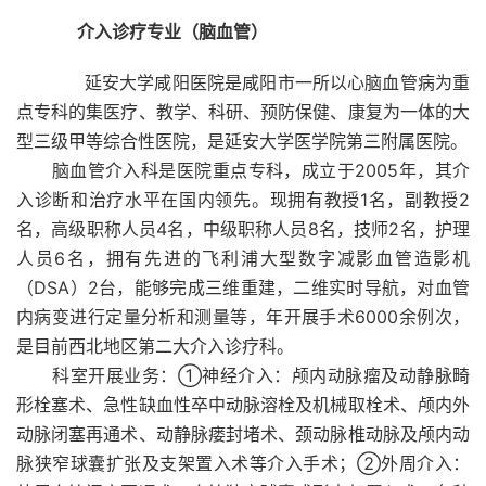
介入诊疗专业（脑血管）
延安大学咸阳医院是咸阳市一所以心脑血管病为重
点专科的集医疗、教学、科研、预防保健、康复为一体的大
型三级甲等综合性医院，是延安大学医学院第三附属医院。
脑血管介入科是医院重点专科，成立于2005年，其介
入诊断和治疗水平在国内领先。现拥有教授1名，副教授2
名，高级职称人员4名，中级职称人员8名，技师2名，护理
人员6名，拥有先进的飞利浦大型数字减影血管造影机
（DSA）2台，能够完成三维重建，二维实时导航，对血管
内病变进行定量分析和测量等，年开展手术6000余例次，
是目前西北地区第二大介入诊疗科。
科室开展业务：①神经介入：颅内动脉瘤及动静脉畸
形栓塞术、急性缺血性卒中动脉溶栓及机械取栓术、颅内外
动脉闭塞再通术、动静脉瘘封堵术、颈动脉椎动脉及颅内动
脉狭窄球囊扩张及支架置入术等介入手术；②外周介入：