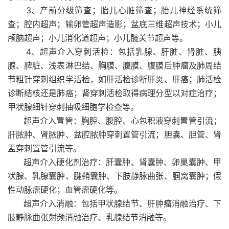
3、产前分级筛查；胎儿心脏筛查；胎儿神经系统筛
查；腔内超声；输卵管超声造影；盆底三维超声技术；小儿
颅脑超声；小儿消化道超声；小儿髋关节超声等。
4、超声介入穿刺活检：包括乳腺、肝脏、肾脏、胰
腺、脾脏、浅表淋巴结、胸膜、腹膜、腹膜后肿瘤及肺周结
节粗针穿刺组织学活检，如肝活检诊断肝炎、肝癌；肺活检
诊断结核还是肺癌；肾穿刺活检取得病理分型以对症治疗；
甲状腺细针穿刺抽吸细胞学检查等。
超声介入置管：胸腔、腹腔、心包积液穿刺置管引流；
肝脓肿、肾脓肿、盆腔脓肿穿刺置管引流；胆囊、胆管、肾
盂穿刺置管引流等。
超声介入硬化剂治疗：肝囊肿、肾囊肿、卵巢囊肿、甲
状腺、乳腺囊肿、腱鞘囊肿、下肢静脉曲张、腘窝囊肿；假
性动脉瘤硬化；血管瘤硬化等。
超声介入消融：包括甲状腺结节、肝肿瘤消融治疗、下
肢静脉曲张射频消融治疗、乳腺结节消融等。