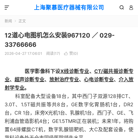
上海聚慕医疗器械有限公司



新闻
正文

12道心电图机怎么安装967120 ／ 029-
33766666
2026-04-27 17:06:01
阅读(
17
)
赞(
0
)

医学影像科下设
X线诊断专业
、
CT/磁共振诊断专
业
、
超声诊断专业
、
放射治疗专业
、
心电诊断专业
、
介入放
射学专业
。
科室配备大型设备18台，其中西门子双源128排CT、
3.0T、1.5T磁共振等共8台，GE数字化胃肠机1台，DR2
台，CR 1台，床旁X光机1台、乳腺机1台，西门子、GE、飞
利浦血管造影机4台；GE1.5TMRI正在装机；未来1年，将购
置64排螺旋CT机，数字乳腺钼靶机、大C及配套设备，使
我科设备处于全市同级医院领先水平。