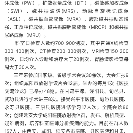
注成像（PWI），扩散张量成像（DTI），磁敏感加权成像
（SWI），磁共振波谱(MRS)，动脉自旋标记成像
（ASL），磁共振血管成像（MRA），腹部磁共振动态增
强，正反相位成像，磁共振胰胆管成像（MRCP）和磁共振
尿路成像（MRU）。
科室日检查人数约700-900例次，其中普通X线检查
300-400例次，CT检查200-300例次，MRI检查150-200
例次，日均介入诊断和治疗大于20例次、胃肠造影检查每
周大于30人次。
三年来参加国家级、省级学术会议30余次，大会汇报9
次；组织咸阳市放射学读片会12届；举办的每月1次《医技
交流沙龙》已举办48期。在甘肃平凉、泾阳县、旬邑县、
武功县进行学术讲座8次。接受兴平市医院、旬邑县医院、
永寿县医院、三原县医院进修学习17人次；全院会诊86
次；创建延安大学咸阳医院放射微信群，发布、解析典型、
疑难病例，培养科室医师分析疾病的能力。目前在群人数
157人，由西安、咸阳、延安各市医院、县区医院和甘肃、