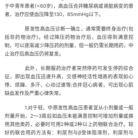
于中青年患者(<60岁)，高血压合并糖尿病或肾脏病变的患
者，治疗应使血压降至130，85mmHg以下。
原发性高血压诊断一确立，通常需要终身治疗(包
括非药物治疗)。经过降压药物治疗后，血压得到满意控
制，可以逐渐减少降压药的剂量，但一般仍需长期用药，中
止治疗后高血压仍将复发。
此外，长期服药治疗者突然停药可发生停药综合
征，即出现血压迅速升高，交感神经活性增高的表现如心
悸、烦躁、多汗、心动过速等;合并冠心病者，可出现心肌
缺血发作及严重心律失常。
1.对于轻、中原发性高血压患者宜从小剂量或一般
剂量开始，2～3周后如血压未能满意控制可增加剂量或换
用其他类药，必要时可用2种或2种以上药物联合治疗。较
好的联合用药方法有：利尿剂与β受体阻滞剂，利尿剂与