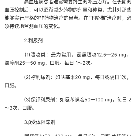
高血压病患者通常需要终生的降压治疗。在长期的
血压控制后，可以逐渐减少药物的剂量和种类，尤其对那些
能够实行严格的非药物治疗的患者。在“下阶梯”治疗时，必
须持续地监测血压的变化。
2.利尿剂
(1)噻嗪类：最为常用，氢氯噻嗪12.5—25 mg，
氯噻酮25—50 mg，口服。每日 1～2次。
(2)襻利尿剂：如呋塞米20 mg，每日或隔日1次，
口服。
(3)保钾利尿剂：如氨苯蝶啶50一100 mg，每日 2
～3次，口服。
3.β受体阻滞剂