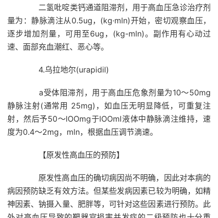
二氢吡啶类钙通道阻滞剂，用于高血压急诊治疗剂
量为：静脉滴注从0.5ug，(kg·mln)开始，密切观察血压，
逐步增加剂量，可用至6ug，(kg-mln)。副作用有心动过
速、面部充血潮红、恶心等。
4.乌拉地尔(urapidil)
a受体阻滞剂，用于高血压危象剂量为10～50mg
静脉注射(通常用 25mg)，如血压无明显降低，可重复注
射，然后予50～lOOmg于lOOml液体中静脉滴注维持，速
度为0.4～2mg，mln，根据血压调节滴速。
【原发性高血压的预防】
原发性高血压的确切病因尚不明确，因此对本病的
病因预防缺乏有效方法。但某些发病因素已较为明确，如精
神因素、钠摄入量、肥胖等，可针对这些因素进行预防。此
外对高血压导致的靶器官损害并发症的二级预防也十分重