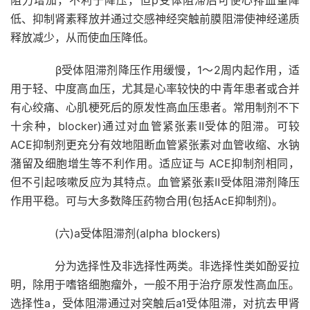
阻力增加，不利于降压，但p受体阻滞后可使心排血量降
低、抑制肾素释放并通过交感神经突触前膜阻滞使神经递质
释放减少，从而使血压降低。
β受体阻滞剂降压作用缓慢，1～2周内起作用，适
用于轻、中度高血压，尤其是心率较快的中青年患者或合并
有心绞痛、心肌梗死后的原发性高血压患者。常用制剂不下
十余种，blocker)通过对血管紧张素Ⅱ受体的阻滞。可较
ACE抑制剂更充分有效地阻断血管紧张素对血管收缩、水钠
潴留及细胞增生等不利作用。适应证与 ACE抑制剂相同，
但不引起咳嗽反应为其特点。血管紧张素Ⅱ受体阻滞剂降压
作用平稳。可与大多数降压药物合用(包括AcE抑制剂)。
(六)a受体阻滞剂(alpha blockers)
分为选择性及非选择性两类。非选择性类如酚妥拉
明，除用于嗜铬细胞瘤外，一般不用于治疗原发性高血压。
选择性a，受体阻滞通过对突触后a1受体阻滞，对抗去甲肾