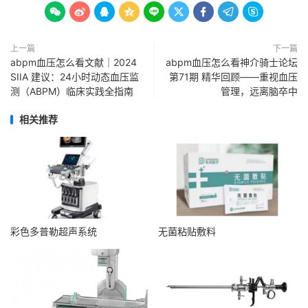









上一篇
下一篇
abpm血压怎么看文献｜2024
abpm血压怎么看神介骑士论坛
SIIA 建议：24小时动态血压监
第71期 精华回顾——重视血压
测（ABPM）临床实践全指南
管理，远离脑卒中
相关推荐
彩色多普勒超声系统
无菌粘贴敷料