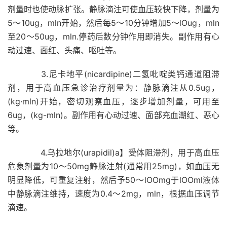
剂量时也使动脉扩张。静脉滴注可使血压较快下降，剂量为
5～10ug，mln开始，然后每5～10分钟增加5～lOug，mln
至20～50ug，mln.停药后数分钟作用即消失。副作用有心
动过速、面红、头痛、呕吐等。
3.尼卡地平(nicardipine)二氢吡啶类钙通道阻滞
剂，用于高血压急诊治疗剂量为：静脉滴注从0.5ug，
(kg·mln)开始，密切观察血压，逐步增加剂量，可用至
6ug，(kg-mln)。副作用有心动过速、面部充血潮红、恶心
等。
4.乌拉地尔(urapidil)a】受体阻滞剂，用于高血压
危象剂量为10～50mg静脉注射(通常用25mg)，如血压无
明显降低，可重复注射，然后予50～lOOmg于lOOml液体
中静脉滴注维持，速度为0.4～2mg，mln，根据血压调节
滴速。