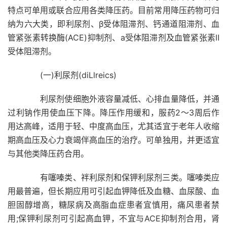
特点可单用或联合应用各类降压药。目前常用降压药物可归
纳为六大类，即利尿剂、β受体阻滞剂、钙通道阻滞剂、血
管紧张素转换酶(ACE)抑制剂、a受体阻滞剂及血管紧张素Ⅱ
受体阻滞剂。
(一)利尿剂(diLlreics)
利尿剂使细胞外液容量减低、心排血量降低，并通
过利钠作用使血压下降。降压作用缓和，服药2～3周后作
用达高峰，适用于轻、中度高血压，尤其适宜于老年人收缩
期高血压及心力衰竭伴高血压的治疗。可单独用，并更适宜
与其他类降压药合用。
有噻嗪类、袢利尿剂和保钾利尿剂三类。噻嗪类应
用最普遍，但长期应用可引起血钾降低及血糖、血尿酸、血
胆固醇增高，糖尿病及高脂血症患者宜慎用，痛风患者禁
用;保钾利尿剂可引起高血钾，不宜与ACE抑制剂合用，肾