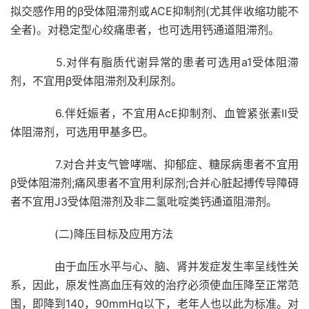
拟交感作用的β受体阻滞剂或ACE抑制剂(尤其伴收缩功能不
全者)。对稳定型心绞痛患者，也可选用钙通道阻滞剂。
5.对伴有脂质代谢异常的患者可选用a1受体阻滞
剂，不宜用β受体阻滞剂及利尿剂。
6.伴妊娠者，不宜用AcE抑制剂、血管紧张素Ⅱ受
体阻滞剂，可选用甲基多巴。
7.对合并支气管哮喘、抑郁症、糖尿病患者不宜用
β受体阻滞剂;痛风患者不宜用利尿剂;合并心脏起搏传导障碍
者不宜用J3受体阻滞剂及非二氢吡啶类钙通道阻滞剂。
(二)降压目标及应用方法
由于血压水平与心、脑、肾并发症发生率呈线性关
系，因此，原发性高血压有效的治疗必须使血压降至正常范
围，即降到140，90mmHg以下，老年人也以此为标准。对