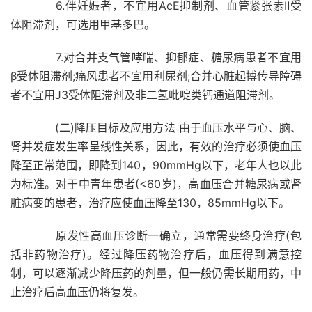
6.伴妊娠者，不宜用AcE抑制剂、血管紧张素Ⅱ受
体阻滞剂，可选用甲基多巴。
7.对合并支气管哮喘、抑郁症、糖尿病患者不宜用
β受体阻滞剂;痛风患者不宜用利尿剂;合并心脏起搏传导障碍
者不宜用J3受体阻滞剂及非二氢吡啶类钙通道阻滞剂。
(二)降压目标及应用方法 由于血压水平与心、脑、
肾并发症发生率呈线性关系，因此，有效的治疗必须使血压
降至正常范围，即降到140，90mmHg以下，老年人也以此
为标准。对于中青年患者(<60岁)，高血压合并糖尿病或肾
脏病变的患者，治疗应使血压降至130，85mmHg以下。
原发性高血压诊断一确立，通常需要终身治疗(包
括非药物治疗)。经过降压药物治疗后，血压得到满意控
制，可以逐渐减少降压药的剂量，但一般仍需长期用药，中
止治疗后高血压仍将复发。