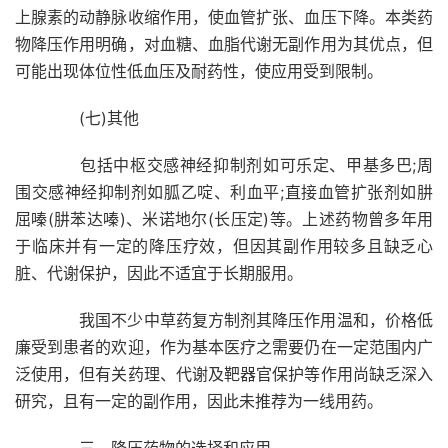
上腺素的动静脉收缩作用，使血管扩张、血压下降。本类药
物降压作用明确，对血糖、血脂代谢无副作用为其优点，但
可能出现体位性低血压及耐药性，使应用受到限制。
(七)其他
包括中枢交感神经抑制剂如可乐定、甲基多巴;周
围交感神经抑制剂如胍乙啶、利血平;直接血管扩张剂如肼
屈嗪(肼苯达嗪)、米诺地尔(长压定)等。上述药物曾多年用
于临床并有一定的降压疗效，但因其副作用较多且缺乏心
脏、代谢保护，因此不适宜于长期服用。
我国不少中草药复方制剂其降压作用温和，价格低
廉受到患者的欢迎，作为基本医疗之需要仍在一定范围内广
泛使用，但有关药理、代谢及靶器官保护等作用尚缺乏深入
研究，且有一定的副作用，因此未推荐为一线用药。