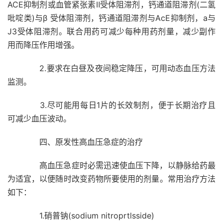
ACE抑制剂或血管紧张素Ⅱ受体阻滞剂，钙通道阻滞剂(二氢
吡啶类)与β 受体阻滞剂，钙通道阻滞剂与AcE抑制剂，a与
J3受体阻滞剂。联合用药可减少每种用药剂量，减少副作
用而降压作用增强。
2.要求在白昼及夜间稳定降压，可用动态血压方法
监测。
3.尽可能用每日1片的长效制剂，便于长期治疗且
可减少血压波动。
四、原发性高血压急症的治疗
高血压急症时必需迅速使血压下降，以静脉给药最
为适宜，以便随时改变药物所要使用的剂量。常用治疗方法
如下：
1.硝普钠(sodium nitroprtlsside)