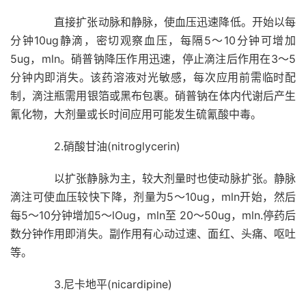
直接扩张动脉和静脉，使血压迅速降低。开始以每
分钟10ug静滴，密切观察血压，每隔5～10分钟可增加
5ug，mln。硝普钠降压作用迅速，停止滴注后作用在3～5
分钟内即消失。该药溶液对光敏感，每次应用前需临时配
制，滴注瓶需用银箔或黑布包裹。硝普钠在体内代谢后产生
氰化物，大剂量或长时间应用可能发生硫氰酸中毒。
2.硝酸甘油(nitroglycerin)
以扩张静脉为主，较大剂量时也使动脉扩张。静脉
滴注可使血压较快下降，剂量为5～10ug，mln开始，然后
每5～10分钟增加5～lOug，mln至 20～50ug，mln.停药后
数分钟作用即消失。副作用有心动过速、面红、头痛、呕吐
等。
3.尼卡地平(nicardipine)