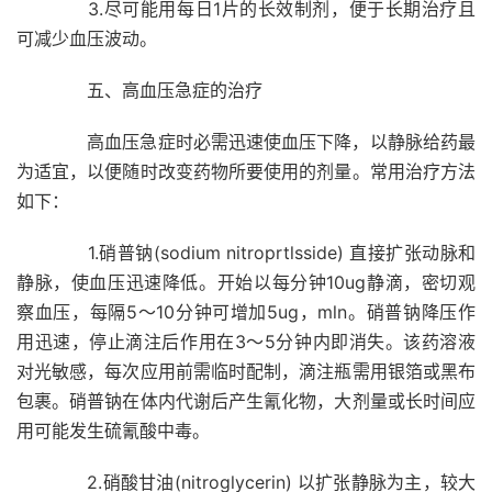
3.尽可能用每日1片的长效制剂，便于长期治疗且
可减少血压波动。
五、高血压急症的治疗
高血压急症时必需迅速使血压下降，以静脉给药最
为适宜，以便随时改变药物所要使用的剂量。常用治疗方法
如下：
1.硝普钠(sodium nitroprtlsside) 直接扩张动脉和
静脉，使血压迅速降低。开始以每分钟10ug静滴，密切观
察血压，每隔5～10分钟可增加5ug，mln。硝普钠降压作
用迅速，停止滴注后作用在3～5分钟内即消失。该药溶液
对光敏感，每次应用前需临时配制，滴注瓶需用银箔或黑布
包裹。硝普钠在体内代谢后产生氰化物，大剂量或长时间应
用可能发生硫氰酸中毒。
2.硝酸甘油(nitroglycerin) 以扩张静脉为主，较大