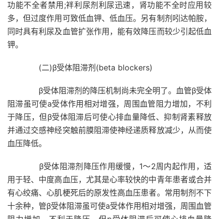
功能不全者禁用;袢利尿剂利尿迅速，肾功能不全时应用较
多，但过度作用可致低血钾、低血压。另有制剂吲达帕胺，
同时具有利尿及血管扩张作用，能有效降压而较少引起低血
钾。
(二)β受体阻滞剂(beta blockers)
β受体阻滞剂的降压机制尚未完全明了。血管β受体
阻滞虽可使a受体作用相对增强，周围血管阻力增加，不利
于降压，但β受体阻滞后可使心排血量降低、抑制肾素释放
并通过交感神经突触前膜阻滞使神经递质释放减少，从而使
血压降低。
β受体阻滞剂降压作用缓慢，1～2周内起作用，适
用于轻、中度高血压，尤其是心率较快的中青年患者或合并
有心绞痛、心肌梗死后的原发性高血压患者。常用制剂不下
十余种，管β受体阻滞虽可使a受体作用相对增强，周围血管