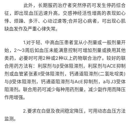
此外，长期服药治疗者突然停药可发生停药综合
征，即出现血压迅速升高，交感神经活性增高的表现如心
悸、烦躁、多汗、心动过速等;合并冠心病者，可出现心肌
缺血发作及严重心律失常。
1.对于轻、中高血压患者宜从小剂量或一般剂量开
始，2～3周后如血压未能满意控制可增加剂量或换用其他
类药，必要时可用2种或2种以上药物联合治疗。较好的联
合用药方法有：利尿剂与β受体阻滞剂，利尿剂与ACE抑制
剂或血管紧张素Ⅱ受体阻滞剂，钙通道阻滞剂(二氢吡啶类)
与β受体阻滞剂，钙通道阻滞剂与AcE抑制剂，a与J3受体
阻滞剂。联合用药可减少每种用药剂量，减少副作用而降压
作用增强。
2.要求在白昼及夜间稳定降压，可用动态血压方法
监测。