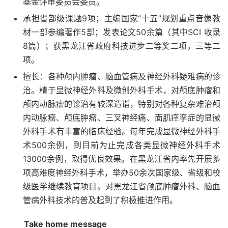
基金评审委员会委员。
承担省部级课题9项；主编国家“十五”规划重点音像教
材一部参编著作5部；发表论文50余篇（其中SCI 收录
8篇）；获黑龙江省政府科技进步二等奖二项，三等二
项。
擅长：各种颅内肿瘤、脑血管病及神经外科疑难病的诊
治。精于显微神经外科及微创外科手术，对颅底肿瘤和
颅内动脉瘤的诊治有较深造诣，特别对各种复杂难治颅
内动脉瘤、颅底肿瘤、三叉神经痛、面肌痉挛症的显微
外科手术有丰富的临床经验。每年完成显微神经外科手
术500余例，到目前为止完成各类显微神经外科手术
13000余例，取得优良效果。在黑龙江省内率先开展多
项高难度神经外科手术，举办50余次国家级、省级和校
级医学继续教育项目。对黑龙江省颅底肿瘤外科、脑血
管病外科技术的普及起到了积极推进作用。
Take home message