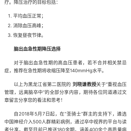
疗。降压治疗的目标包括：
平均血压正常；
消除血压高峰；
恢复昼夜节律。
脑出血急性期降压选择
对于脑出血急性期的高血压患者，若不合并相关禁忌
症，推荐在急性期将收缩压降至140mmHg水平。
以上为
黑龙江省第二医院的
刘晓谦教授
关于“
重视血压
管理，远离脑卒中
”的全部分享内容，期待各位同道通过文
章留言分享您的看法和思考！
自2018年5月7日起，在“圣骑士”群主的支持下，遴选
中国神经介入500人群精彩病例，通过卒中视界的平台与读
者分享，截至目前已推送180余期，涵盖400余个高质量病