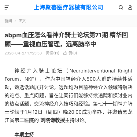
上海聚慕医疗器械有限公司



新闻
正文

abpm血压怎么看神介骑士论坛第71期 精华回
顾——重视血压管理，远离脑卒中
2026-04-27 17:25:53
阅读(
11
)
赞(
0
)

神经介入骑士论坛（Neurointerventional Knight
Forum，NKF），作为中国神经介入500人群的持续性活
动，遴选话题展开讨论，选题均为目前神经介入领域待解决
的难点、重点问题，旨在让同行们能够持续追踪和探讨业内
的热点话题，交流神经介入技巧和经验。第七十一期神介骑
士论坛于1月12日（周四）晚20:00成功举办，并邀请黑龙
江省第二医院的
刘晓谦教授
主持讨论。
本期主持