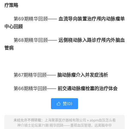
疗策略
第69期精华回顾——
血流导向装置治疗颅内动脉瘤单
中心回顾
第68期精华回顾——
远侧桡动脉入路诊疗颅内外脑血
管病
第67期精华回顾——
脑动脉瘤介入并发症浅析
第66期精华回顾——
前交通动脉瘤栓塞的治疗体会
赞(
0
)

未经允许不得转载：
上海聚慕医疗器械有限公司
»
abpm血压怎么看
神介骑士论坛第71期 精华回顾——重视血压管理，远离脑卒中