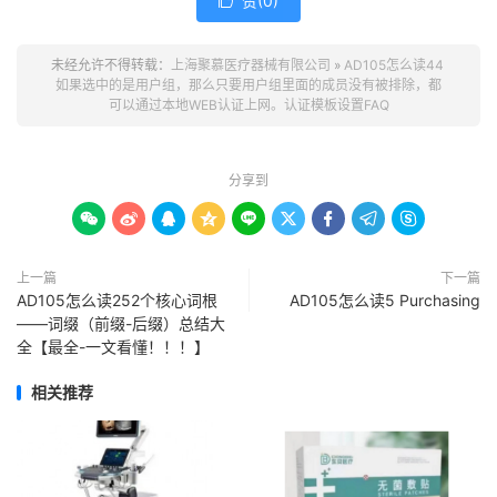
赞(
0
)

未经允许不得转载：
上海聚慕医疗器械有限公司
»
AD105怎么读44
如果选中的是用户组，那么只要用户组里面的成员没有被排除，都
可以通过本地WEB认证上网。认证模板设置FAQ
分享到









上一篇
下一篇
AD105怎么读252个核心词根
AD105怎么读5 Purchasing
——词缀（前缀-后缀）总结大
全【最全-一文看懂！！！】
相关推荐