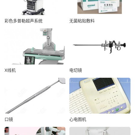
彩色多普勒超声系统
无菌粘贴敷料
X线机
电切镜
口镜
心电图机