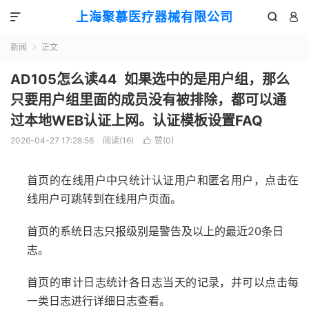
上海聚慕医疗器械有限公司



新闻
正文

AD105怎么读44 如果选中的是用户组，那么
只要用户组里面的成员没有被排除，都可以通
过本地WEB认证上网。认证模板设置FAQ
2026-04-27 17:28:56
阅读(
16
)
赞(
0
)

首页的在线用户中只统计认证用户和匿名用户，点击在
线用户可跳转到在线用户页面。
20
首页的系统日志只报级别是警告及以上的最近
条日
志。
首页的审计日志统计各日志当天的记录，并可以点击每
一类日志进行详细日志查看。