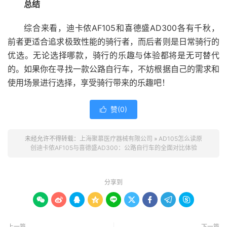
总结
综合来看，迪卡侬AF105和喜德盛AD300各有千秋，
前者更适合追求极致性能的骑行者，而后者则是日常骑行的
优选。无论选择哪款，骑行的乐趣与体验都将是无可替代
的。如果你在寻找一款公路自行车，不妨根据自己的需求和
使用场景进行选择，享受骑行带来的乐趣吧！
赞(
0
)

未经允许不得转载：
上海聚慕医疗器械有限公司
»
AD105怎么读原
创迪卡侬AF105与喜德盛AD300：公路自行车的全面对比体验
分享到









上一篇
下一篇