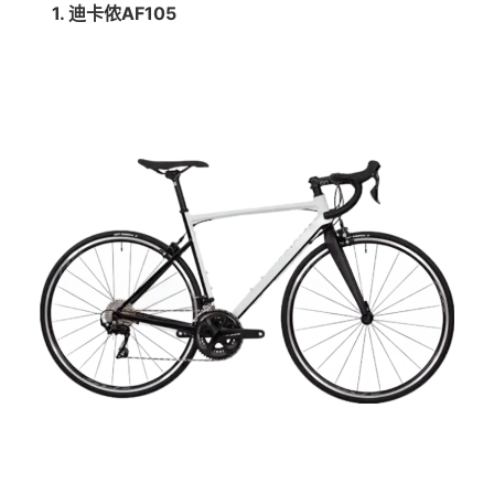
1. 迪卡侬AF105