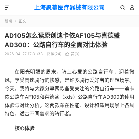
上海聚慕医疗器械有限公司



新闻
正文

AD105怎么读原创迪卡侬AF105与喜德盛
AD300：公路自行车的全面对比体验
2026-04-27 17:31:33
阅读(
24
)
赞(
0
)

在阳光明媚的周末，骑上心爱的公路自行车，迎着微
风，享受高速骑行的快感，是许多骑行爱好者的理想场景。
今天，我将与大家分享两款备受关注的公路自行车——迪卡
侬公路车AF105和喜德盛（xds）公路自行车AD300的使用
体验与对比分析。这两款车在性能、设计和适用场景上各具
特色，适合不同需求的骑行者。
核心体验